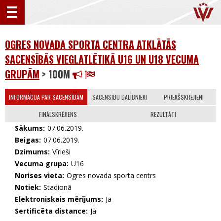
OGRES NOVADA SPORTA CENTRA ATKLĀTĀS
SACENSĪBĀS VIEGLATLĒTIKĀ U16 UN U18 VECUMA
GRUPĀM
> 100M
INFORMĀCIJA PAR SACENSĪBĀM
SACENSĪBU DALĪBNIEKI
PRIEKŠSKRĒJIENI
FINĀLSKRĒJIENS
REZULTĀTI
Sākums:
07.06.2019.
Beigas:
07.06.2019.
Dzimums:
Vīrieši
Vecuma grupa:
U16
Norises vieta:
Ogres novada sporta centrs
Notiek:
Stadionā
Elektroniskais mērījums:
Jā
Sertificēta distance:
Jā