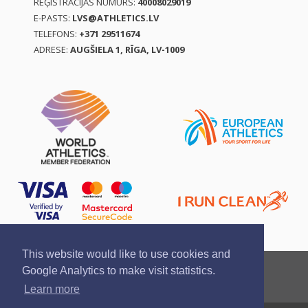
REĢISTRĀCIJAS NUMURS:
40008029019
E-PASTS:
LVS@ATHLETICS.LV
TELEFONS:
+371 29511674
ADRESE:
AUGŠIELA 1, RĪGA, LV-1009
This website would like to use cookies and
Ziņo par pārkāpumu
Privātuma politika
Google Analytics to make visit statistics.
Pirkšanas un atgriešanas noteikumi
Learn more