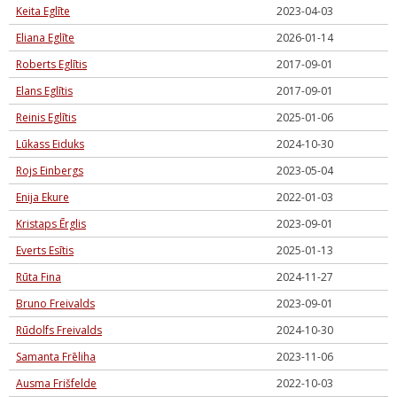
Keita Eglīte
2023-04-03
Eliana Eglīte
2026-01-14
Roberts Eglītis
2017-09-01
Elans Eglītis
2017-09-01
Reinis Eglītis
2025-01-06
Lūkass Eiduks
2024-10-30
Rojs Einbergs
2023-05-04
Enija Ekure
2022-01-03
Kristaps Ērglis
2023-09-01
Everts Esītis
2025-01-13
Rūta Fina
2024-11-27
Bruno Freivalds
2023-09-01
Rūdolfs Freivalds
2024-10-30
Samanta Frēliha
2023-11-06
Ausma Frišfelde
2022-10-03