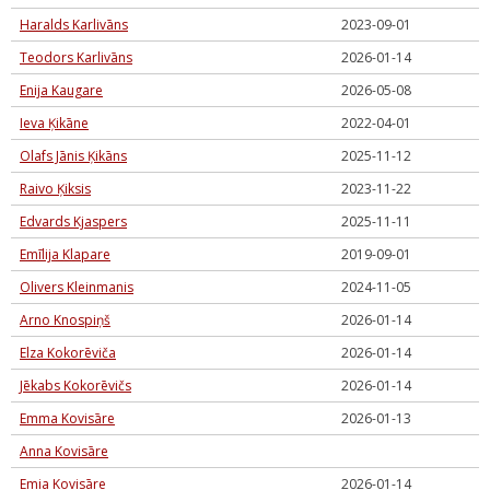
Haralds Karlivāns
2023-09-01
Teodors Karlivāns
2026-01-14
Enija Kaugare
2026-05-08
Ieva Ķikāne
2022-04-01
Olafs Jānis Ķikāns
2025-11-12
Raivo Ķiksis
2023-11-22
Edvards Kjaspers
2025-11-11
Emīlija Klapare
2019-09-01
Olivers Kleinmanis
2024-11-05
Arno Knospiņš
2026-01-14
Elza Kokorēviča
2026-01-14
Jēkabs Kokorēvičs
2026-01-14
Emma Kovisāre
2026-01-13
Anna Kovisāre
Emia Kovisāre
2026-01-14