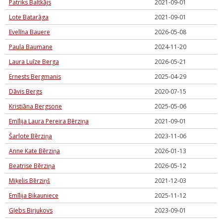
Patriks Baltkājs
2021-09-01
Lote Batarāga
2021-09-01
Evelīna Bauere
2026-05-08
Paula Baumane
2024-11-20
Laura Luīze Berga
2026-05-21
Ernests Bergmanis
2025-04-29
Dāvis Bergs
2020-07-15
Kristiāna Bergsone
2025-05-06
Emīlija Laura Pereira Bērziņa
2021-09-01
Šarlote Bērziņa
2023-11-06
Anne Kate Bērziņa
2026-01-13
Beatrise Bērziņa
2026-05-12
Miķelis Bērziņš
2021-12-03
Emīlija Bikauniece
2025-11-12
Gļebs Birjukovs
2023-09-01