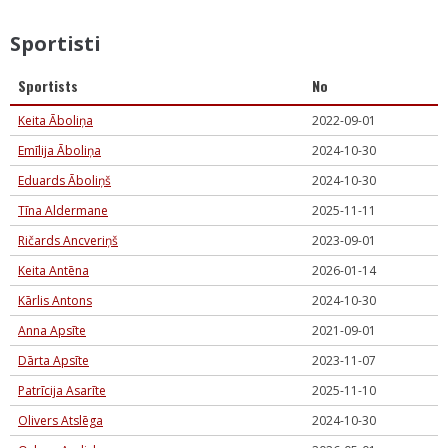
Sportisti
Sportists
No
Keita Āboliņa
2022-09-01
Emīlija Āboliņa
2024-10-30
Eduards Āboliņš
2024-10-30
Tīna Aldermane
2025-11-11
Ričards Ancveriņš
2023-09-01
Keita Antēna
2026-01-14
Kārlis Antons
2024-10-30
Anna Apsīte
2021-09-01
Dārta Apsīte
2023-11-07
Patrīcija Asarīte
2025-11-10
Olivers Atslēga
2024-10-30