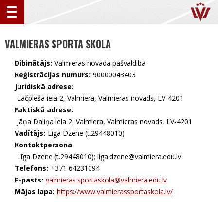
VALMIERAS SPORTA SKOLA
Dibinātājs:
Valmieras novada pašvaldība
Reģistrācijas numurs:
90000043403
Juridiskā adrese:
Lāčplēša iela 2, Valmiera, Valmieras novads, LV-4201
Faktiskā adrese:
Jāņa Daliņa iela 2, Valmiera, Valmieras novads, LV-4201
Vadītājs:
Līga Dzene (t.29448010)
Kontaktpersona:
Līga Dzene (t.29448010); liga.dzene@valmiera.edu.lv
Telefons:
+371 64231094
E-pasts:
valmieras.sportaskola@valmiera.edu.lv
Mājas lapa:
https://www.valmierassportaskola.lv/