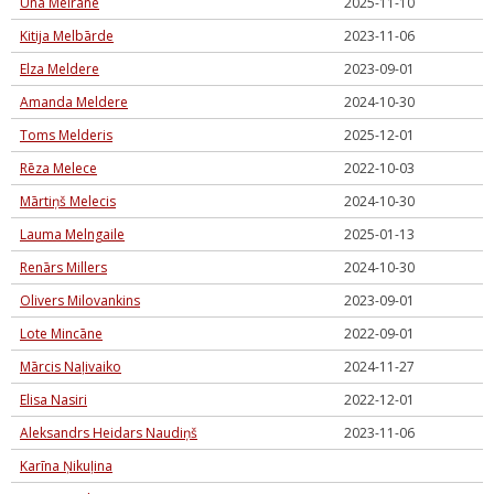
Una Meirāne
2025-11-10
Kitija Melbārde
2023-11-06
Elza Meldere
2023-09-01
Amanda Meldere
2024-10-30
Toms Melderis
2025-12-01
Rēza Melece
2022-10-03
Mārtiņš Melecis
2024-10-30
Lauma Melngaile
2025-01-13
Renārs Millers
2024-10-30
Olivers Milovankins
2023-09-01
Lote Mincāne
2022-09-01
Mārcis Naļivaiko
2024-11-27
Elisa Nasiri
2022-12-01
Aleksandrs Heidars Naudiņš
2023-11-06
Karīna Ņikuļina