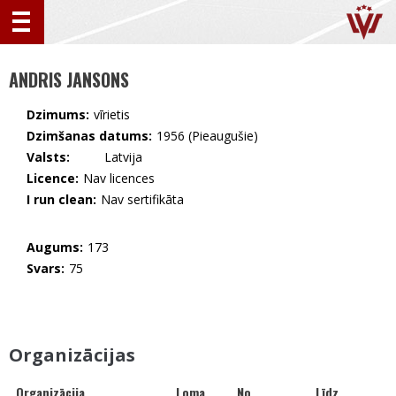
ANDRIS JANSONS
Dzimums:
vīrietis
Dzimšanas datums:
1956 (Pieaugušie)
Valsts:
🇱🇻 Latvija
Licence:
Nav licences
I run clean:
Nav sertifikāta
Augums:
173
Svars:
75
Organizācijas
Organizācija
Loma
No
Līdz