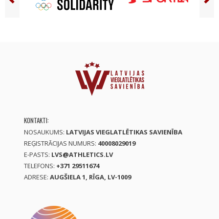
KONTAKTI:
NOSAUKUMS:
LATVIJAS VIEGLATLĒTIKAS SAVIENĪBA
REĢISTRĀCIJAS NUMURS:
40008029019
E-PASTS:
LVS@ATHLETICS.LV
TELEFONS:
+371 29511674
ADRESE:
AUGŠIELA 1, RĪGA, LV-1009