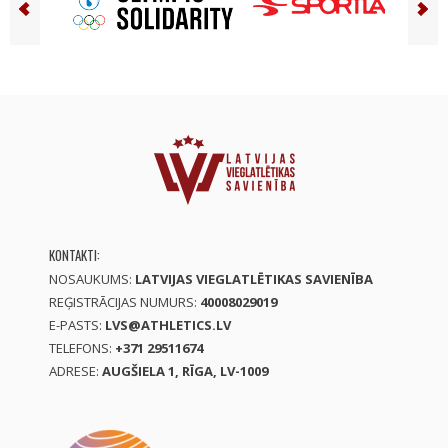
KONTAKTI:
NOSAUKUMS:
LATVIJAS VIEGLATLĒTIKAS SAVIENĪBA
REĢISTRĀCIJAS NUMURS:
40008029019
E-PASTS:
LVS@ATHLETICS.LV
TELEFONS:
+371 29511674
ADRESE:
AUGŠIELA 1, RĪGA, LV-1009