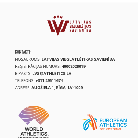
KONTAKTI:
NOSAUKUMS:
LATVIJAS VIEGLATLĒTIKAS SAVIENĪBA
REĢISTRĀCIJAS NUMURS:
40008029019
E-PASTS:
LVS@ATHLETICS.LV
TELEFONS:
+371 29511674
ADRESE:
AUGŠIELA 1, RĪGA, LV-1009