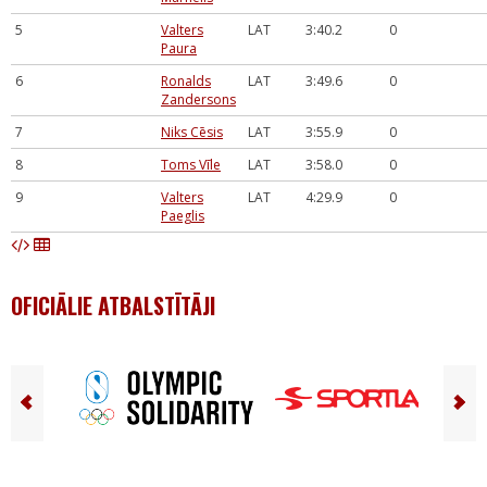
5
Valters
LAT
3:40.2
0
Paura
6
Ronalds
LAT
3:49.6
0
Zandersons
7
Niks Cēsis
LAT
3:55.9
0
8
Toms Vīle
LAT
3:58.0
0
9
Valters
LAT
4:29.9
0
Paeglis
OFICIĀLIE ATBALSTĪTĀJI