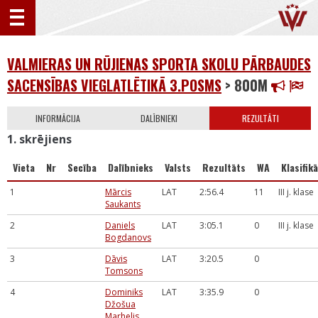
VALMIERAS UN RŪJIENAS SPORTA SKOLU PĀRBAUDES
SACENSĪBAS VIEGLATLĒTIKĀ 3.POSMS
> 800M
INFORMĀCIJA
DALĪBNIEKI
REZULTĀTI
1. skrējiens
Vieta
Nr
Secība
Dalībnieks
Valsts
Rezultāts
WA
Klasifikā
1
Mārcis
LAT
2:56.4
11
III j. klase
Saukants
2
Daniels
LAT
3:05.1
0
III j. klase
Bogdanovs
3
Dāvis
LAT
3:20.5
0
Tomsons
4
Dominiks
LAT
3:35.9
0
Džošua
Marhelis