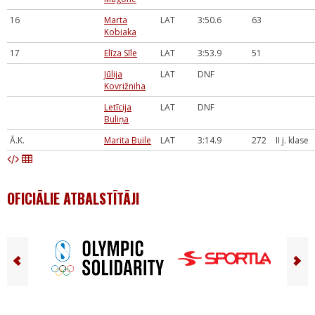
16
Marta
LAT
3:50.6
63
Kobiaka
17
Elīza Sīle
LAT
3:53.9
51
Jūlija
LAT
DNF
Kovrižniha
Letīcija
LAT
DNF
Buliņa
Ā.K.
Marita Buile
LAT
3:14.9
272
II j. klase
OFICIĀLIE ATBALSTĪTĀJI