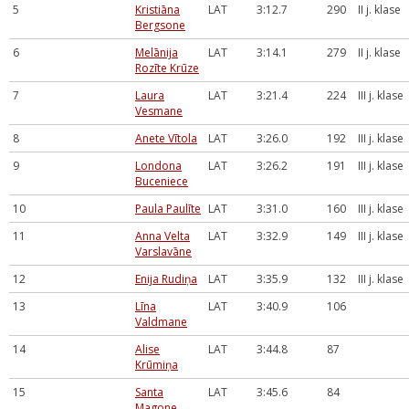
5
Kristiāna
LAT
3:12.7
290
II j. klase
Bergsone
6
Melānija
LAT
3:14.1
279
II j. klase
Rozīte Krūze
7
Laura
LAT
3:21.4
224
III j. klase
Vesmane
8
Anete Vītola
LAT
3:26.0
192
III j. klase
9
Londona
LAT
3:26.2
191
III j. klase
Buceniece
10
Paula Paulīte
LAT
3:31.0
160
III j. klase
11
Anna Velta
LAT
3:32.9
149
III j. klase
Varslavāne
12
Enija Rudiņa
LAT
3:35.9
132
III j. klase
13
Līna
LAT
3:40.9
106
Valdmane
14
Alise
LAT
3:44.8
87
Krūmiņa
15
Santa
LAT
3:45.6
84
Magone