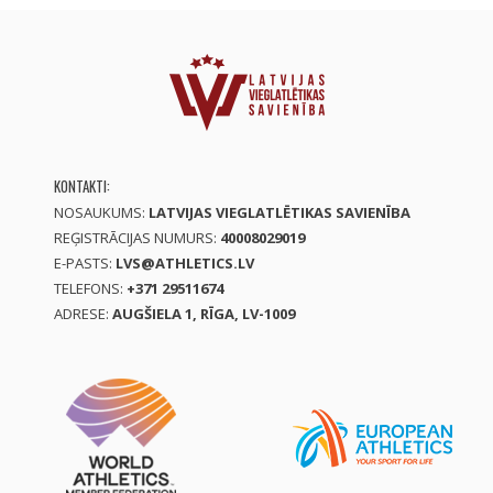
KONTAKTI:
NOSAUKUMS:
LATVIJAS VIEGLATLĒTIKAS SAVIENĪBA
REĢISTRĀCIJAS NUMURS:
40008029019
E-PASTS:
LVS@ATHLETICS.LV
TELEFONS:
+371 29511674
ADRESE:
AUGŠIELA 1, RĪGA, LV-1009