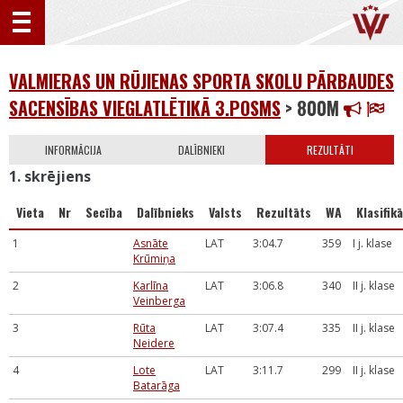
VALMIERAS UN RŪJIENAS SPORTA SKOLU PĀRBAUDES
SACENSĪBAS VIEGLATLĒTIKĀ 3.POSMS
> 800M
INFORMĀCIJA
DALĪBNIEKI
REZULTĀTI
1. skrējiens
Vieta
Nr
Secība
Dalībnieks
Valsts
Rezultāts
WA
Klasifikā
1
Asnāte
LAT
3:04.7
359
I j. klase
Krūmiņa
2
Karlīna
LAT
3:06.8
340
II j. klase
Veinberga
3
Rūta
LAT
3:07.4
335
II j. klase
Neidere
4
Lote
LAT
3:11.7
299
II j. klase
Batarāga