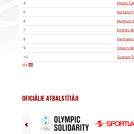
4
Aksels Ša
5
Keidans P
6
Magnuss E
7
Ernests Sk
8
Hermanis 
9
Olivers M
10
Gustavs Š
OFICIĀLIE ATBALSTĪTĀJI