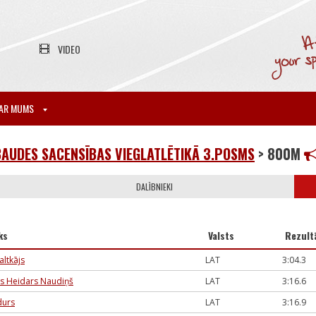
VIDEO
AR MUMS
AUDES SACENSĪBAS VIEGLATLĒTIKĀ 3.POSMS
> 800M
DALĪBNIEKI
ks
Valsts
Rezult
altkājs
LAT
3:04.3
s Heidars Naudiņš
LAT
3:16.6
durs
LAT
3:16.9