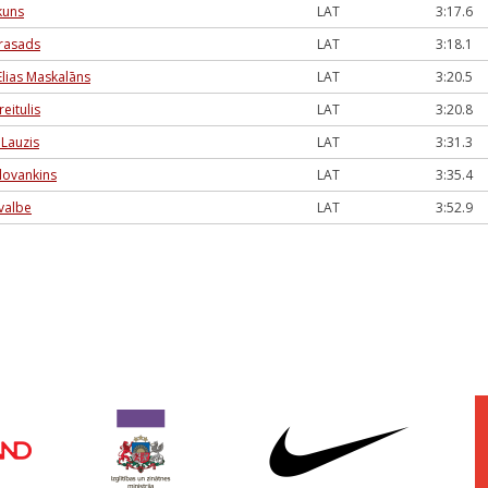
kuns
LAT
3:17.6
rasads
LAT
3:18.1
lias Maskalāns
LAT
3:20.5
reitulis
LAT
3:20.8
Lauzis
LAT
3:31.3
ilovankins
LAT
3:35.4
valbe
LAT
3:52.9