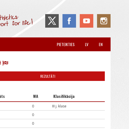
PIETEIKTIES
LV
EN
REZULTĀTI
āts
WA
Klasifikācija
0
III j. klase
0
0