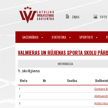
ZIŅAS
FOTO
SACENSĪBAS
STATISTIKA
SPORTISTI
P
VALMIERAS UN RŪJIENAS SPORTA SKOLU PĀRB
INFORMĀCIJA
1. skrējiens
Vieta
Nr
Secība
Dalībnie
1
Gustavs B
2
Aleksandr
3
Artūrs Ku