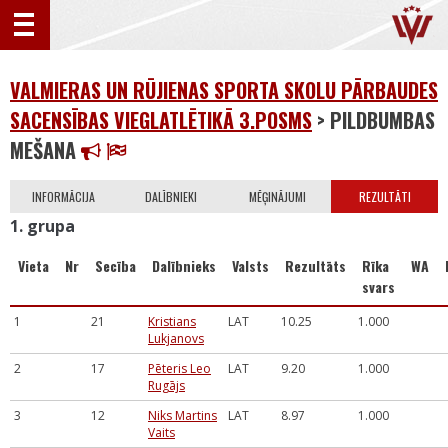
VALMIERAS UN RŪJIENAS SPORTA SKOLU PĀRBAUDES
SACENSĪBAS VIEGLATLĒTIKĀ 3.POSMS
> PILDBUMBAS
MEŠANA
INFORMĀCIJA
DALĪBNIEKI
MĒĢINĀJUMI
REZULTĀTI
1. grupa
Vieta
Nr
Secība
Dalībnieks
Valsts
Rezultāts
Rīka
WA
svars
1
21
Kristians
LAT
10.25
1.000
Lukjanovs
2
17
Pēteris Leo
LAT
9.20
1.000
Rugājs
3
12
Niks Martins
LAT
8.97
1.000
Vaits