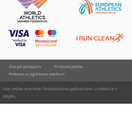
Ziņo par pārkāpumu
Privātuma politika
Pirkšanas un atgriešanas noteikumi
Visas tiesības rezervētas. Pārpublicēšanas gadījumā saite uz athletics.lv ir
obligāta.