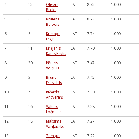
4
15
Olivers
LAT
8.75
1.000
Broks
5
6
Braiens
LAT
8.73
1.000
Balodis
6
8
Kristaps
LAT
7.74
1.000
Ērglis
7
11
Krišjānis
LAT
7.70
1.000
Kārlis Prulis
8
20
Pēteris
LAT
7.47
1.000
Voičulis
9
5
Bruno
LAT
7.45
1.000
Freivalds
10
7
Ričards
LAT
7.30
1.000
Ancveriņš
11
16
Valters
LAT
7.28
1.000
Ločmelis
12
18
Maksims
LAT
7.27
1.000
Vasiļausks
13
1
Zemgus
LAT
7.22
1.000