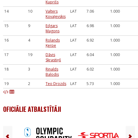
Kuprišs
14
10
Valters
LAT
7.06
1.000
Kovaļevskis
15
9
Edgars
LAT
6.98
1.000
Magons
16
4
Rolands
LAT
6.92
1.000
Ķerpe
17
19
Dāvis
LAT
6.04
1.000
Skrastiņš
18
3
Rinalds
LAT
6.02
1.000
Balodis
19
2
Teo Drozds
LAT
5.73
1.000
OFICIĀLIE ATBALSTĪTĀJI