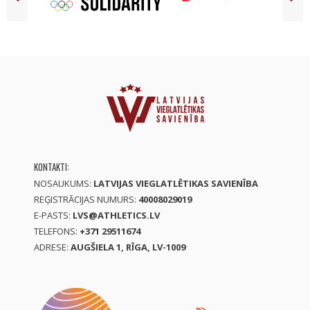
KONTAKTI:
NOSAUKUMS:
LATVIJAS VIEGLATLĒTIKAS SAVIENĪBA
REĢISTRĀCIJAS NUMURS:
40008029019
E-PASTS:
LVS@ATHLETICS.LV
TELEFONS:
+371 29511674
ADRESE:
AUGŠIELA 1, RĪGA, LV-1009