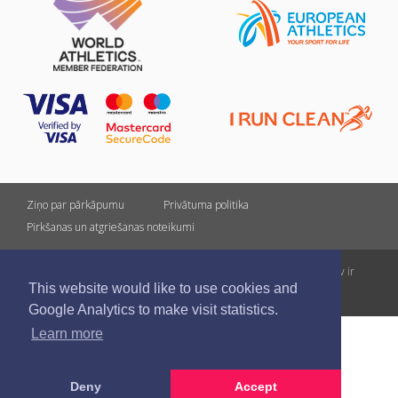
Ziņo par pārkāpumu
Privātuma politika
Pirkšanas un atgriešanas noteikumi
Visas tiesības rezervētas. Pārpublicēšanas gadījumā saite uz athletics.lv ir
This website would like to use cookies and
obligāta.
Google Analytics to make visit statistics.
Learn more
Deny
Accept