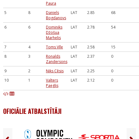
Paura
5
8
Daniels
LAT
2.85
68
Bogdanovs
6
6
Dominiks
LAT
2.78
54
Džošua
Marhelis
7
4
Toms Vīle
LAT
2.58
15
8
3
Ronalds
LAT
2.37
0
Zandersons
9
2
Niks Cēsis
LAT
2.25
0
10
1
Valters
LAT
2.12
0
Paeglis
OFICIĀLIE ATBALSTĪTĀJI