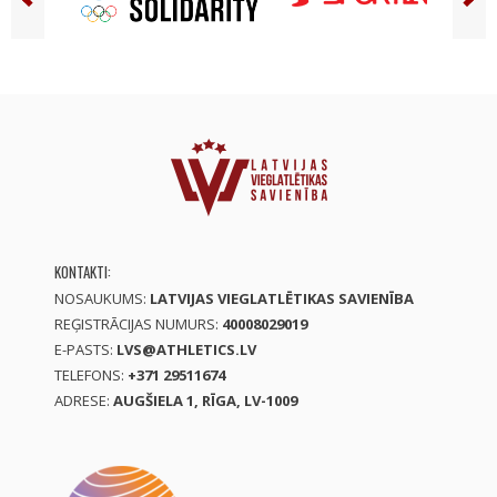
KONTAKTI:
NOSAUKUMS:
LATVIJAS VIEGLATLĒTIKAS SAVIENĪBA
REĢISTRĀCIJAS NUMURS:
40008029019
E-PASTS:
LVS@ATHLETICS.LV
TELEFONS:
+371 29511674
ADRESE:
AUGŠIELA 1, RĪGA, LV-1009