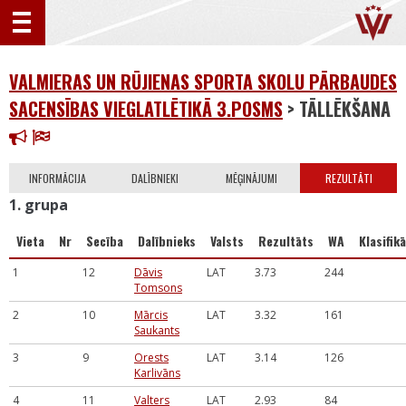
VALMIERAS UN RŪJIENAS SPORTA SKOLU PĀRBAUDES
SACENSĪBAS VIEGLATLĒTIKĀ 3.POSMS
> TĀLLĒKŠANA
INFORMĀCIJA
DALĪBNIEKI
MĒĢINĀJUMI
REZULTĀTI
1. grupa
Vieta
Nr
Secība
Dalībnieks
Valsts
Rezultāts
WA
Klasifikā
1
12
Dāvis
LAT
3.73
244
Tomsons
2
10
Mārcis
LAT
3.32
161
Saukants
3
9
Orests
LAT
3.14
126
Karlivāns
4
11
Valters
LAT
2.93
84