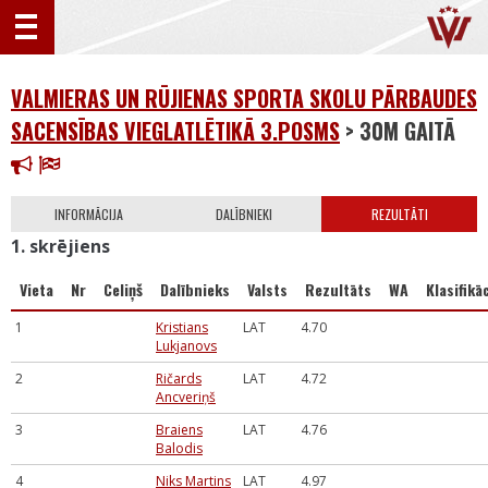
VALMIERAS UN RŪJIENAS SPORTA SKOLU PĀRBAUDES
SACENSĪBAS VIEGLATLĒTIKĀ 3.POSMS
> 30M GAITĀ
INFORMĀCIJA
DALĪBNIEKI
REZULTĀTI
1. skrējiens
Vieta
Nr
Celiņš
Dalībnieks
Valsts
Rezultāts
WA
Klasifikāc
1
Kristians
LAT
4.70
Lukjanovs
2
Ričards
LAT
4.72
Ancveriņš
3
Braiens
LAT
4.76
Balodis
4
Niks Martins
LAT
4.97