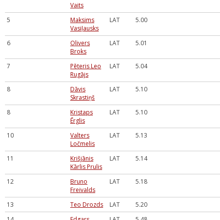
Vaits
5
Maksims
LAT
5.00
Vasiļausks
6
Olivers
LAT
5.01
Broks
7
Pēteris Leo
LAT
5.04
Rugājs
8
Dāvis
LAT
5.10
Skrastiņš
8
Kristaps
LAT
5.10
Ērglis
10
Valters
LAT
5.13
Ločmelis
11
Krišjānis
LAT
5.14
Kārlis Prulis
12
Bruno
LAT
5.18
Freivalds
13
Teo Drozds
LAT
5.20
14
Edgars
LAT
5.48