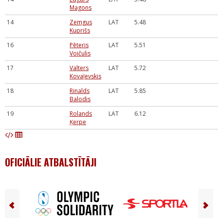
Magons
14
Zemgus
LAT
5.48
Kuprišs
16
Pēteris
LAT
5.51
Voičulis
17
Valters
LAT
5.72
Kovaļevskis
18
Rinalds
LAT
5.85
Balodis
19
Rolands
LAT
6.12
Ķerpe
OFICIĀLIE ATBALSTĪTĀJI