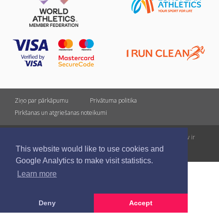
Ziņo par pārkāpumu
Privātuma politika
Pirkšanas un atgriešanas noteikumi
Visas tiesības rezervētas. Pārpublicēšanas gadījumā saite uz athletics.lv ir
This website would like to use cookies and
obligāta.
Google Analytics to make visit statistics.
Learn more
Deny
Accept