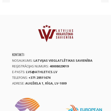
KONTAKTI:
NOSAUKUMS:
LATVIJAS VIEGLATLĒTIKAS SAVIENĪBA
REĢISTRĀCIJAS NUMURS:
40008029019
E-PASTS:
LVS@ATHLETICS.LV
TELEFONS:
+371 29511674
ADRESE:
AUGŠIELA 1, RĪGA, LV-1009