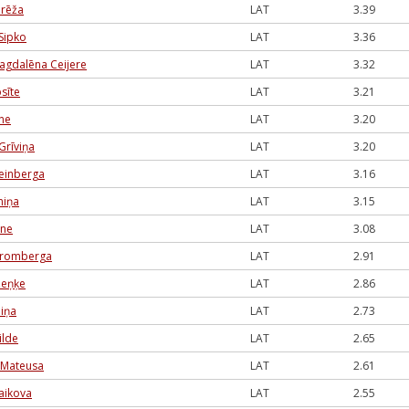
Brēža
LAT
3.39
Sipko
LAT
3.36
agdalēna Ceijere
LAT
3.32
sīte
LAT
3.21
ne
LAT
3.20
Grīviņa
LAT
3.20
einberga
LAT
3.16
niņa
LAT
3.15
āne
LAT
3.08
Štromberga
LAT
2.91
Zeņķe
LAT
2.86
piņa
LAT
2.73
ilde
LAT
2.65
 Mateusa
LAT
2.61
aikova
LAT
2.55