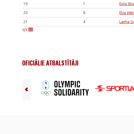
19
1
Evija St
20
8
Elza Vik
21
4
Laima G
OFICIĀLIE ATBALSTĪTĀJI