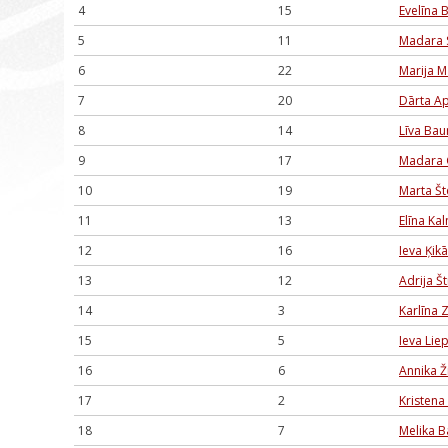
4
15
Evelīna 
5
11
Madara 
6
22
Marija M
7
20
Dārta Ap
8
14
Līva Bau
9
17
Madara 
10
19
Marta Št
11
13
Elīna Kal
12
16
Ieva Ķik
13
12
Adrija 
14
3
Karlīna 
15
5
Ieva Lie
16
6
Annika Ž
17
2
Kristena
18
7
Melika B