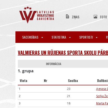
ZIŅAS
FOTO
SACENSĪBAS
STATISTIKA
SPORTISTI
P
VALMIERAS UN RŪJIENAS SPORTA SKOLU PĀRB
INFORMĀCIJA
1. grupa
Vieta
Nr
Secība
Dalībni
1
23
Agnese 
2
21
Sofija Že
3
18
Marta P