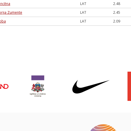
runcēna
LAT
2.48
torija Zumente
LAT
2.45
oba
LAT
2.09