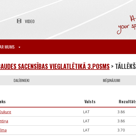
VIDEO
AR MUMS
AUDES SACENSĪBAS VIEGLATLĒTIKĀ 3.POSMS
> TĀLLĒK
DALĪBNIEKI
MĒĢINĀJUMI
eks
Valsts
Rezultāt
Dukure
LAT
3.86
ntiņa
LAT
3.86
alma
LAT
3.70