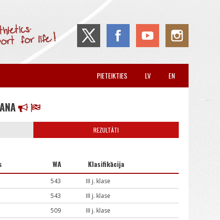
PIETEIKTIES
LV
EN
ŠANA
REZULTĀTI
s
WA
Klasifikācija
543
III j. klase
543
III j. klase
509
III j. klase