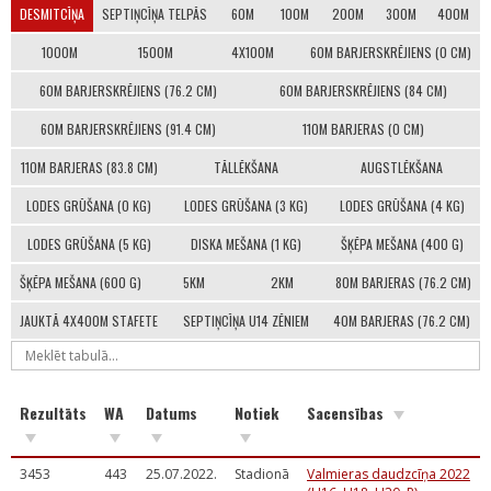
DESMITCĪŅA
SEPTIŅCĪŅA TELPĀS
60M
100M
200M
300M
400M
1000M
1500M
4X100M
60M BARJERSKRĒJIENS (0 CM)
60M BARJERSKRĒJIENS (76.2 CM)
60M BARJERSKRĒJIENS (84 CM)
60M BARJERSKRĒJIENS (91.4 CM)
110M BARJERAS (0 CM)
110M BARJERAS (83.8 CM)
TĀLLĒKŠANA
AUGSTLĒKŠANA
LODES GRŪŠANA (0 KG)
LODES GRŪŠANA (3 KG)
LODES GRŪŠANA (4 KG)
LODES GRŪŠANA (5 KG)
DISKA MEŠANA (1 KG)
ŠĶĒPA MEŠANA (400 G)
ŠĶĒPA MEŠANA (600 G)
5KM
2KM
80M BARJERAS (76.2 CM)
JAUKTĀ 4X400M STAFETE
SEPTIŅCĪŅA U14 ZĒNIEM
40M BARJERAS (76.2 CM)
Rezultāts
WA
Datums
Notiek
Sacensības
3453
443
25.07.2022.
Stadionā
Valmieras daudzcīņa 2022