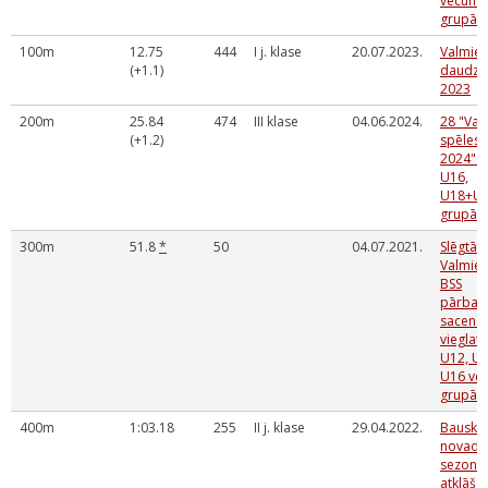
vecuma
grupā
100m
12.75
444
I j. klase
20.07.2023.
Valmier
(+1.1)
daudzc
2023
200m
25.84
474
III klase
04.06.2024.
28 "Val
(+1.2)
spēles -
2024" U
U16,
U18+U
grupā
300m
51.8
*
50
04.07.2021.
Slēgtās
Valmier
BSS
pārbau
sacens
vieglatl
U12, U1
U16 ve
grupā
400m
1:03.18
255
II j. klase
29.04.2022.
Bauska
novada 
sezona
atklāša