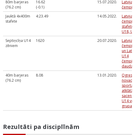
80m barjeras
16.62
15.07.2020.
Latvija
(76.2 cm)
(-0.1)
čempio
Jauktā 4x400m
4:23.49
14.05.2022.
Latvijas
stafete
čempio
stafetē
U18, U2
Septiņcīņa U14
1620
20.07.2020.
Latvija
zēniem
čempio
un Latvi
U14
čempio
daudzc
40m barjeras
8.08
13.01.2020.
Ogres
(76.2 cm)
novada
sporta 
atklātās
sacens
U14 ve
grupai
Rezultāti pa disciplīnām