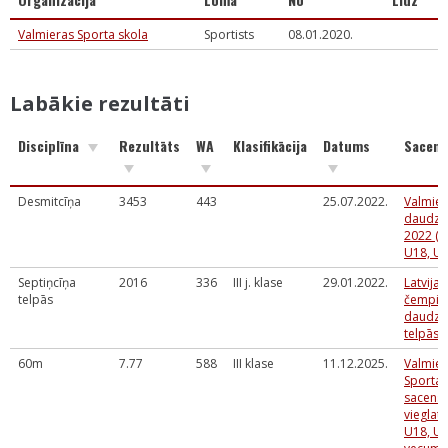
Valmieras Sporta skola
Sportists
08.01.2020.
Labākie rezultāti
Disciplīna
Rezultāts
WA
Klasifikācija
Datums
Sacens
Desmitcīņa
3453
443
25.07.2022.
Valmier
daudzc
2022 (U
U18, U2
Septiņcīņa
2016
336
III j. klase
29.01.2022.
Latvijas
telpās
čempio
daudzc
telpās
60m
7.77
588
III klase
11.12.2025.
Valmier
Sporta 
sacens
vieglatl
U18, U