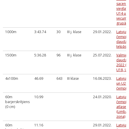
sacens
vieglatl
U14 un
vecuma
grupā
1000m
3:43.74
30
III j. klase
29.01.2022.
Latvijas
čempio
daudzc
telpās
1500m
5:36.28
96
III j. klase
25.07.2022.
Valmier
daudzc
2022 (U
U18, U2
4x100m
46.69
643
III klase
16.06.2023.
Latvija
un U20
čempio
60m
10.99
24.01.2020.
Latvija
barjerskrējiens
čempio
(0 cm)
atlase
(Limba
zona)
60m
11.16
29.01.2022.
Latvijas