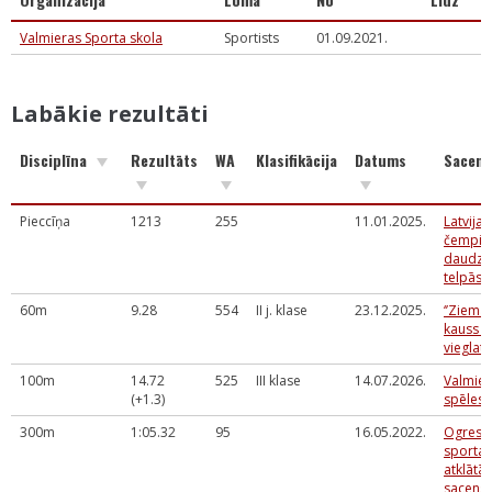
Valmieras Sporta skola
Sportists
01.09.2021.
Labākie rezultāti
Disciplīna
Rezultāts
WA
Klasifikācija
Datums
Sacens
Pieccīņa
1213
255
11.01.2025.
Latvijas
čempio
daudzc
telpās
60m
9.28
554
II j. klase
23.12.2025.
‘’Ziema
kauss 2
vieglatl
100m
14.72
525
III klase
14.07.2026.
Valmier
(+1.3)
spēles 
300m
1:05.32
95
16.05.2022.
Ogres 
sporta 
atklātās
sacens