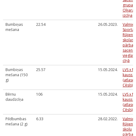
grupai 
Olijara
izcīņa
Bumbiņas
22.54
26.05.2023.
Valmier
mešana
Sporta 
Rūjiena
skolas 
pārbau
sacens
vieglatl
cīņā
Bumbiņas
25.57
15.05.2024.
LVS x M
mešana (150
kauss č
g)
(atlase
Cēsīs)
Bērnu
106
15.05.2024.
LVS x M
daudzcīņa
kauss č
(atlase
Cēsīs)
Pildbumbas
6.33
28.02.2022.
Valmier
mešana (2 g)
Rūjiena
skolu
pārbau