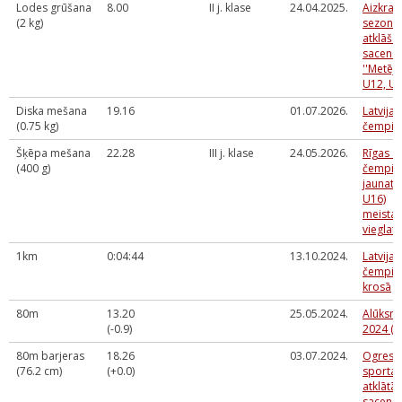
Lodes grūšana
8.00
II j. klase
24.04.2025.
Aizkrau
(2 kg)
sezona
atklāša
sacens
''Metēju
U12, U1
Diska mešana
19.16
01.07.2026.
Latvija
(0.75 kg)
čempio
Šķēpa mešana
22.28
III j. klase
24.05.2026.
Rīgas at
(400 g)
čempio
jaunatn
U16)
meistar
vieglatl
1km
0:04:44
13.10.2024.
Latvijas
čempio
krosā
80m
13.20
25.05.2024.
Alūksne
(-0.9)
2024 (S
80m barjeras
18.26
03.07.2024.
Ogres 
(76.2 cm)
(+0.0)
sporta 
atklātās
sacens