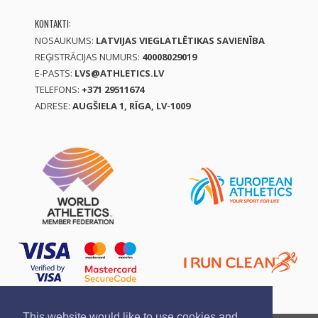
KONTAKTI:
NOSAUKUMS:
LATVIJAS VIEGLATLĒTIKAS SAVIENĪBA
REĢISTRĀCIJAS NUMURS:
40008029019
E-PASTS:
LVS@ATHLETICS.LV
TELEFONS:
+371 29511674
ADRESE:
AUGŠIELA 1, RĪGA, LV-1009
This website would like to use cookies and