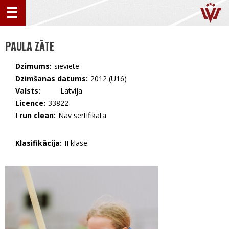
PAULA ZĀTE
Dzimums:
sieviete
Dzimšanas datums:
2012 (U16)
Valsts:
🇱🇻 Latvija
Licence:
33822
I run clean:
Nav sertifikāta
Klasifikācija:
II klase