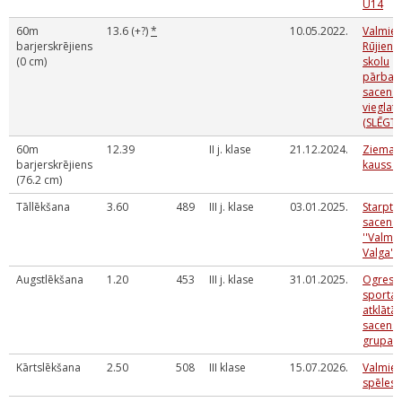
U14
60m
13.6 (+?)
*
10.05.2022.
Valmier
barjerskrējiens
Rūjiena
(0 cm)
skolu
pārbau
sacens
vieglatl
(SLĒGTĀ
60m
12.39
II j. klase
21.12.2024.
Ziemas
barjerskrējiens
kauss 
(76.2 cm)
Tāllēkšana
3.60
489
III j. klase
03.01.2025.
Starpta
sacens
''Valmie
Valga''
Augstlēkšana
1.20
453
III j. klase
31.01.2025.
Ogres 
sporta 
atklātās
sacens
grupai
Kārtslēkšana
2.50
508
III klase
15.07.2026.
Valmier
spēles 