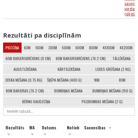
sacens
vieglatl
(slēgtās
Rezultāti pa disciplīnām
PIECCĪŅA
60M
100M
300M
500M
600M
800M
4X100M
4X200M
60M BARJERSKRĒJIENS (0 CM)
60M BARJERSKRĒJIENS (76.2 CM)
TĀLLĒKŠANA
AUGSTLĒKŠANA
KĀRTSLĒKŠANA
LODES GRŪŠANA (2 KG)
DISKA MEŠANA (0.75 KG)
ŠĶĒPA MEŠANA (400 G)
1KM
80M
80M BARJERAS (76.2 CM)
BUMBIŅAS MEŠANA
BUMBIŅAS MEŠANA (150 G)
BĒRNU DAUDZCĪŅA
PILDBUMBAS MEŠANA (2 G)
Rezultāts
WA
Datums
Notiek
Sacensības