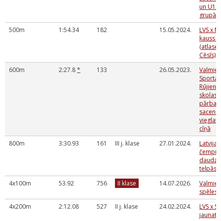
un U12
grupā
500m
1:54.34
182
15.05.2024.
LVS x M
kauss č
(atlase
Cēsīs)
600m
2:27.8
*
133
26.05.2023.
Valmier
Sporta 
Rūjiena
skolas 
pārbau
sacens
vieglatl
cīņā
800m
3:30.93
161
III j. klase
27.01.2024.
Latvijas
čempio
daudzc
telpās
4x100m
53.92
756
II klase
14.07.2026.
Valmier
spēles 
4x200m
2:12.08
527
II j. klase
24.02.2024.
LVS x S
jaunatn