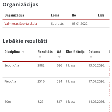
Organizācijas
Organizācija
Loma
No
Līdz
Valmieras Sporta skola
Sportists
03.01.2022.
Labākie rezultāti
Disciplīna
Rezultāts
WA
Klasifikācija
Datums
S
Septiņcīņa
3982
686
II klase
13.06.2026.
La
č
da
Pieccīņa
2516
584
II klase
17.01.2026.
La
č
da
te
60m
8.27
817
II klase
14.02.2026.
La
č
te