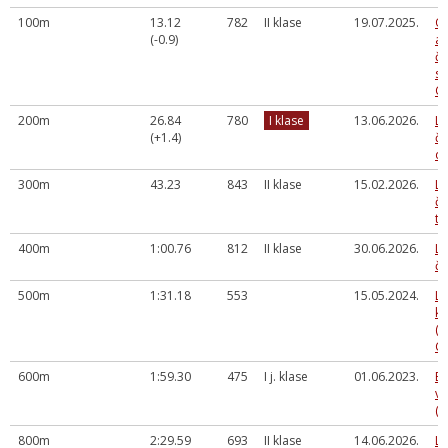
100m
13.12
782
II klase
19.07.2025.
O
(-0.9)
at
č
sa
C
200m
26.84
780
I klase
13.06.2026.
La
(+1.4)
č
da
300m
43.23
843
II klase
15.02.2026.
La
č
te
400m
1:00.76
812
II klase
30.06.2026.
La
č
500m
1:31.18
553
15.05.2024.
LV
ka
(a
Cē
600m
1:59.30
475
I j. klase
01.06.2023.
Bē
vi
(U
800m
2:29.59
693
II klase
14.06.2026.
La