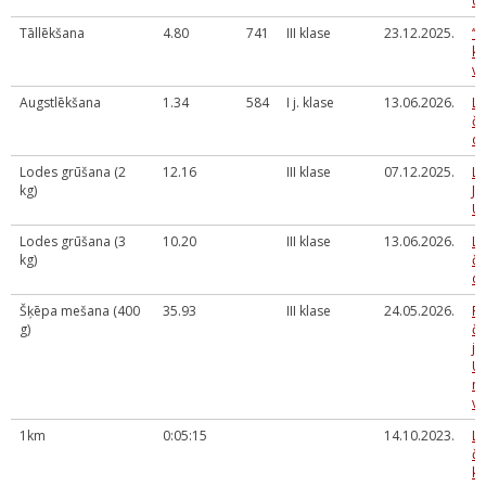
U
Tāllēkšana
4.80
741
III klase
23.12.2025.
‘’
ka
vi
Augstlēkšana
1.34
584
I j. klase
13.06.2026.
La
č
da
Lodes grūšana (2
12.16
III klase
07.12.2025.
LV
kg)
Ja
U
Lodes grūšana (3
10.20
III klase
13.06.2026.
La
kg)
č
da
Šķēpa mešana (400
35.93
III klase
24.05.2026.
Rī
g)
če
ja
U1
me
vi
1km
0:05:15
14.10.2023.
La
č
kr