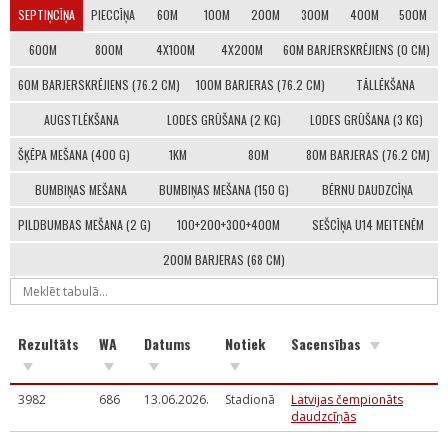
SEPTIŅCĪŅA
PIECCĪŅA
60M
100M
200M
300M
400M
500M
600M
800M
4X100M
4X200M
60M BARJERSKRĒJIENS (0 CM)
60M BARJERSKRĒJIENS (76.2 CM)
100M BARJERAS (76.2 CM)
TĀLLĒKŠANA
AUGSTLĒKŠANA
LODES GRŪŠANA (2 KG)
LODES GRŪŠANA (3 KG)
ŠĶĒPA MEŠANA (400 G)
1KM
80M
80M BARJERAS (76.2 CM)
BUMBIŅAS MEŠANA
BUMBIŅAS MEŠANA (150 G)
BĒRNU DAUDZCĪŅA
PILDBUMBAS MEŠANA (2 G)
100+200+300+400M
SEŠCĪŅA U14 MEITENĒM
200M BARJERAS (68 CM)
Rezultāts
WA
Datums
Notiek
Sacensības
3982
686
13.06.2026.
Stadionā
Latvijas čempionāts
daudzcīņās