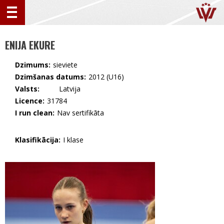
ENIJA EKURE
Dzimums:
sieviete
Dzimšanas datums:
2012 (U16)
Valsts:
🇱🇻 Latvija
Licence:
31784
I run clean:
Nav sertifikāta
Klasifikācija:
I klase