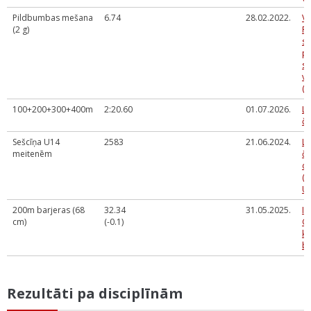
Pildbumbas mešana
6.74
28.02.2022.
Va
(2 g)
Rū
sk
p
sa
vi
(s
100+200+300+400m
2:20.60
01.07.2026.
La
č
Sešcīņa U14
2583
21.06.2024.
La
meitenēm
č
da
(U
U2
200m barjeras (68
32.34
31.05.2025.
Ie
cm)
(-0.1)
Gu
ka
ba
Rezultāti pa disciplīnām