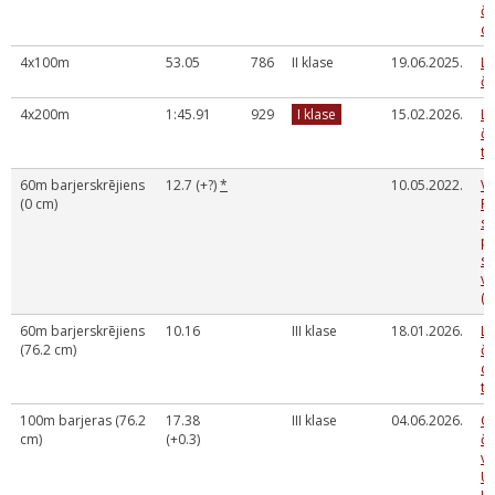
č
da
4x100m
53.05
786
II klase
19.06.2025.
La
č
4x200m
1:45.91
929
I klase
15.02.2026.
La
č
te
60m barjerskrējiens
12.7 (+?)
*
10.05.2022.
Va
(0 cm)
Rū
sk
p
sa
vi
(S
60m barjerskrējiens
10.16
III klase
18.01.2026.
La
(76.2 cm)
č
da
te
100m barjeras (76.2
17.38
III klase
04.06.2026.
Ca
cm)
(+0.3)
č
vi
U1