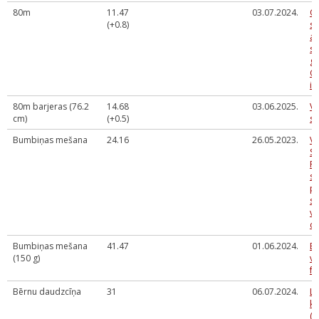
80m
11.47
03.07.2024.
O
(+0.8)
sp
at
sa
gr
Ol
iz
80m barjeras (76.2
14.68
03.06.2025.
Va
cm)
(+0.5)
sp
Bumbiņas mešana
24.16
26.05.2023.
Va
Sp
Rū
sk
p
sa
vi
cī
Bumbiņas mešana
41.47
01.06.2024.
B
(150 g)
vi
fe
Bērnu daudzcīņa
31
06.07.2024.
LV
ka
(f