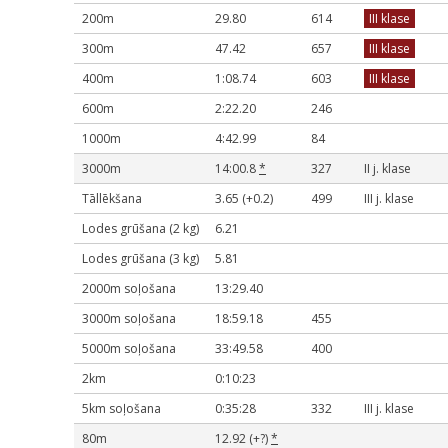
200m
29.80
614
III klase
300m
47.42
657
III klase
400m
1:08.74
603
III klase
600m
2:22.20
246
1000m
4:42.99
84
3000m
14:00.8
*
327
II j. klase
Tāllēkšana
3.65 (+0.2)
499
III j. klase
Lodes grūšana (2 kg)
6.21
Lodes grūšana (3 kg)
5.81
2000m soļošana
13:29.40
3000m soļošana
18:59.18
455
5000m soļošana
33:49.58
400
2km
0:10:23
5km soļošana
0:35:28
332
III j. klase
80m
12.92 (+?)
*