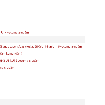
 un U14 vecuma grupām
āšanas sacensības vieglatlētikā U-14 un U -16 vecuma grupām.
inātām komandām)
tlētikā U14,U16 vecuma grupām
cuma grupām