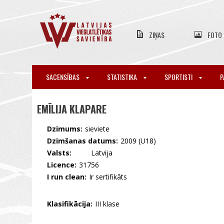
ZIŅAS
FOTO
SACENSĪBAS
STATISTIKA
SPORTISTI
P
EMĪLIJA KLAPARE
Dzimums:
sieviete
Dzimšanas datums:
2009 (U18)
Valsts:
🇱🇻 Latvija
Licence:
31756
I run clean:
Ir sertifikāts
Klasifikācija:
III klase