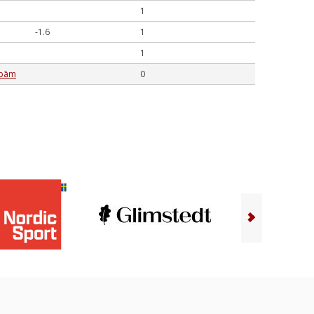
1
-1.6
1
1
upām
0