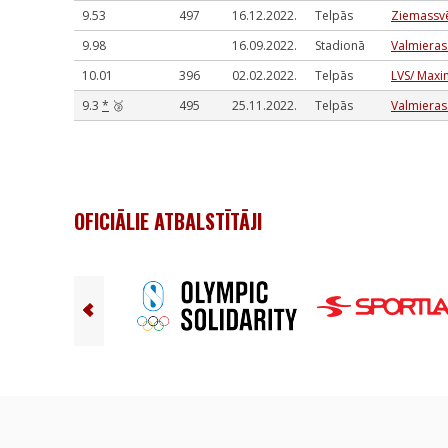
9.53
497
16.12.2022.
Telpās
Ziemassvē
9.98
16.09.2022.
Stadionā
Valmieras
10.01
396
02.02.2022.
Telpās
LVS/ Maxi
9.3
*
🥉
495
25.11.2022.
Telpās
Valmieras
OFICIĀLIE ATBALSTĪTĀJI