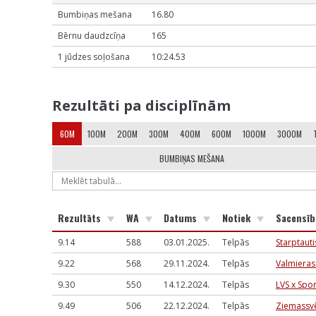
Bumbiņas mešana
16.80
Bērnu daudzcīņa
165
1 jūdzes soļošana
10:24.53
Rezultāti pa disciplīnām
60M
100M
200M
300M
400M
600M
1000M
3000M
BUMBIŅAS MEŠANA
Rezultāts
WA
Datums
Notiek
Sacensī
9.14
588
03.01.2025.
Telpās
Starptauti
9.22
568
29.11.2024.
Telpās
Valmieras
9.30
550
14.12.2024.
Telpās
LVS x Spo
9.49
506
22.12.2024.
Telpās
Ziemassvē