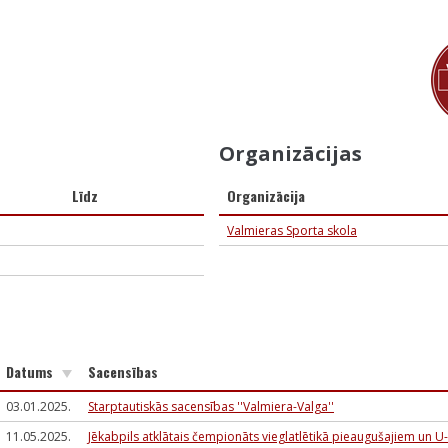
Organizācijas
Līdz
Organizācija
Valmieras Sporta skola
Datums
Sacensības
03.01.2025.
Starptautiskās sacensības ''Valmiera-Valga''
11.05.2025.
Jēkabpils atklātais čempionāts vieglatlētikā pieaugušajiem un U-