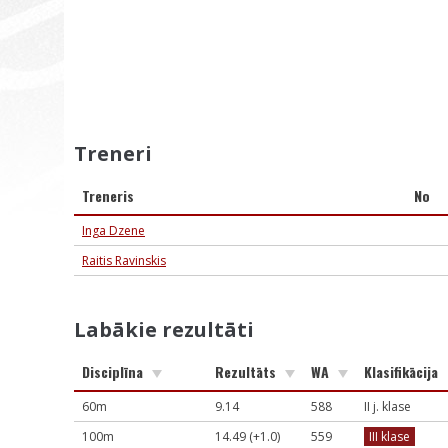
Treneri
Treneris
No
Inga Dzene
Raitis Ravinskis
Labākie rezultāti
Disciplīna
Rezultāts
WA
Klasifikācija
60m
9.14
588
II j. klase
100m
14.49 (+1.0)
559
III klase