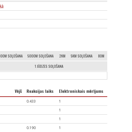
ikā
000M SOĻOŠANA
5000M SOĻOŠANA
2KM
5KM SOĻOŠANA
80M
1 JŪDZES SOĻOŠANA
Vējš
Reakcijas laiks
Elektroniskais mērījums
0.433
1
1
1
0.190
1