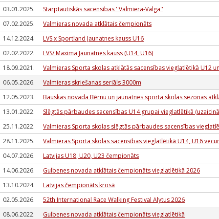
03.01.2025.
Starptautiskās sacensības ''Valmiera-Valga''
07.02.2025.
Valmieras novada atklātais čempionāts
14.12.2024.
LVS x Sportland Jaunatnes kauss U16
02.02.2022.
LVS/ Maxima Jaunatnes kauss (U14, U16)
18.09.2021.
Valmieras Sporta skolas atklātās sacensības vieglatlētikā U12
06.05.2026.
Valmieras skriešanas seriāls 3000m
12.05.2023.
Bauskas novada Bērnu un jaunatnes sporta skolas sezonas atkl
13.01.2022.
Slēgtās pārbaudes sacensības U14 grupai vieglatlētikā (uzaic
25.11.2022.
Valmieras Sporta skolas slēgtās pārbaudes sacensības viegla
28.11.2025.
Valmieras Sporta skolas sacensības vieglatlētikā U14, U16 ve
04.07.2026.
Latvijas U18, U20, U23 čempionāts
14.06.2026.
Gulbenes novada atklātais čempionāts vieglatlētikā 2026
13.10.2024.
Latvijas čempionāts krosā
02.05.2026.
52th International Race Walking Festival Alytus 2026
08.06.2022.
Gulbenes novada atklātais čempionāts vieglatlētikā