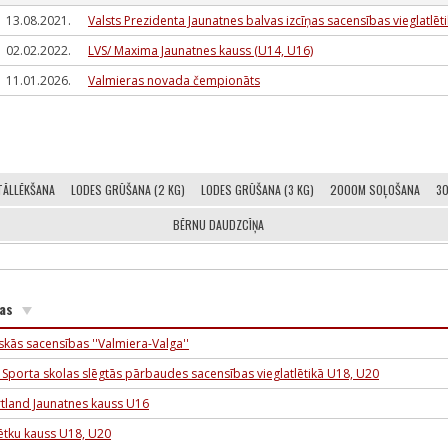
13.08.2021.
Valsts Prezidenta Jaunatnes balvas izcīņas sacensības vieglatlēt
02.02.2022.
LVS/ Maxima Jaunatnes kauss (U14, U16)
11.01.2026.
Valmieras novada čempionāts
TĀLLĒKŠANA
LODES GRŪŠANA (2 KG)
LODES GRŪŠANA (3 KG)
2000M SOĻOŠANA
3
BĒRNU DAUDZCĪŅA
bas
skās sacensības ''Valmiera-Valga''
 Sporta skolas slēgtās pārbaudes sacensības vieglatlētikā U18, U20
rtland Jaunatnes kauss U16
tku kauss U18, U20