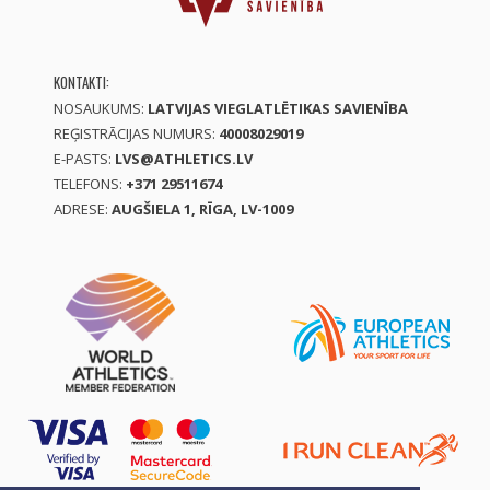
KONTAKTI:
NOSAUKUMS:
LATVIJAS VIEGLATLĒTIKAS SAVIENĪBA
REĢISTRĀCIJAS NUMURS:
40008029019
E-PASTS:
LVS@ATHLETICS.LV
TELEFONS:
+371 29511674
ADRESE:
AUGŠIELA 1, RĪGA, LV-1009