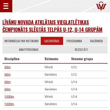
LĪVĀNU NOVADA ATKLĀTAIS VIEGLATLĒTIKAS
ČEMPIONĀTS SLĒGTĀS TELPĀS U-12, U-14 GRUPĀM
INFORMĀCIJA PAR NOTIKUMU
SACENSĪBAS
PROGRAMMA
DALĪBNIEKI
AMATPERSONAS
REZULTĀTI
Disciplīna
Dzimums
Vecuma grupa
60m
Vīrieši
U12
60m
Sievietes
U12
60m
Vīrieši
U14
60m
Sievietes
U14
1000m
Vīrieši
U14
1000m
Sievietes
U14