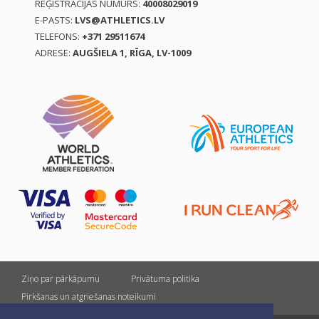
REĢISTRĀCIJAS NUMURS:
40008029019
E-PASTS:
LVS@ATHLETICS.LV
TELEFONS:
+371 29511674
ADRESE:
AUGŠIELA 1, RĪGA, LV-1009
Ziņo par pārkāpumu
Privātuma politika
Pirkšanas un atgriešanas noteikumi