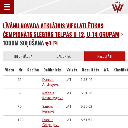
LĪVĀNU NOVADA ATKLĀTAIS VIEGLATLĒTIKAS
ČEMPIONĀTS SLĒGTĀS TELPĀS U-12, U-14 GRUPĀM
>
1000M SOĻOŠANA
INFORMĀCIJA
DALĪBNIEKI
REZULTĀTI
Vieta
Nr
Secība
Dalībnieks
Valsts
Rezultāts
WA
Klasifik
62
Daniels
LAT
5:53.46
Andrejevs
82
Rafaels
LAT
6:01.28
Rastorgujevs
70
Sandis
LAT
6:26.63
Ivanovs
122
Daniils
LAT
6:51.51
Grigorjevs