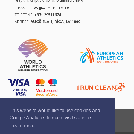
REĢISTRĀCIJAS NUMURS:
40008029019
E-PASTS:
LVS@ATHLETICS.LV
TELEFONS:
+371 29511674
ADRESE:
AUGŠIELA 1, RĪGA, LV-1009
This website would like to use cookies and
Ziņo par pārkāpumu
Privātuma politika
Google Analytics to make visit statistics.
Pirkšanas un atgriešanas noteikumi
Learn more