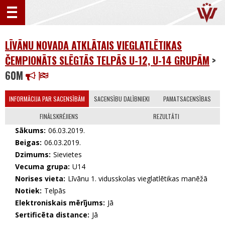
LĪVĀNU NOVADA ATKLĀTAIS VIEGLATLĒTIKAS
ČEMPIONĀTS SLĒGTĀS TELPĀS U-12, U-14 GRUPĀM
>
60M
INFORMĀCIJA PAR SACENSĪBĀM
SACENSĪBU DALĪBNIEKI
PAMATSACENSĪBAS
FINĀLSKRĒJIENS
REZULTĀTI
Sākums:
06.03.2019.
Beigas:
06.03.2019.
Dzimums:
Sievietes
Vecuma grupa:
U14
Norises vieta:
Līvānu 1. vidusskolas vieglatlētikas manēžā
Notiek:
Telpās
Elektroniskais mērījums:
Jā
Sertificēta distance:
Jā