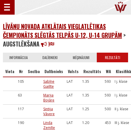
LĪVĀNU NOVADA ATKLĀTAIS VIEGLATLĒTIKAS
ČEMPIONĀTS SLĒGTĀS TELPĀS U-12, U-14 GRUPĀM
>
AUGSTLĒKŠANA
INFORMĀCIJA
DALĪBNIEKI
MĒĢINĀJUMI
REZULTĀTI
Vieta
Nr
Secība
Dalībnieks
Valsts
Rezultāts
WA
Klasifikā
105
Sabīne
LAT
1.35
593
I j. klase
Gailīte
63
Marija
LAT
1.35
593
I j. klase
Bojāre
117
Sintija
LAT
1.25
500
II j. klase
Vāvere
190
Linda
LAT
1.20
453
III j. klase
Zemīte