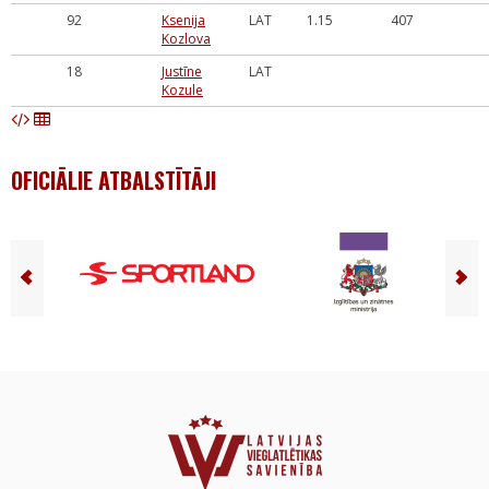
92
Ksenija
LAT
1.15
407
Kozlova
18
Justīne
LAT
Kozule
OFICIĀLIE ATBALSTĪTĀJI