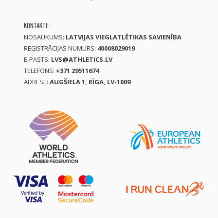
KONTAKTI:
NOSAUKUMS:
LATVIJAS VIEGLATLĒTIKAS SAVIENĪBA
REĢISTRĀCIJAS NUMURS:
40008029019
E-PASTS:
LVS@ATHLETICS.LV
TELEFONS:
+371 29511674
ADRESE:
AUGŠIELA 1, RĪGA, LV-1009