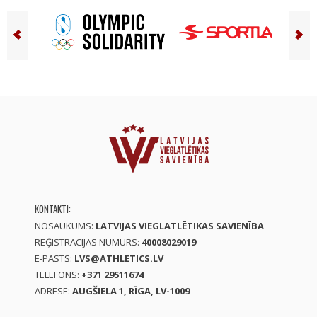
KONTAKTI:
NOSAUKUMS:
LATVIJAS VIEGLATLĒTIKAS SAVIENĪBA
REĢISTRĀCIJAS NUMURS:
40008029019
E-PASTS:
LVS@ATHLETICS.LV
TELEFONS:
+371 29511674
ADRESE:
AUGŠIELA 1, RĪGA, LV-1009