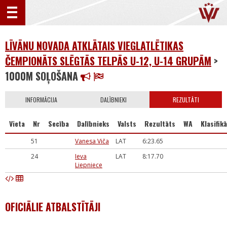
LĪVĀNU NOVADA ATKLĀTAIS VIEGLATLĒTIKAS
ČEMPIONĀTS SLĒGTĀS TELPĀS U-12, U-14 GRUPĀM
>
1000M SOĻOŠANA
INFORMĀCIJA
DALĪBNIEKI
REZULTĀTI
Vieta
Nr
Secība
Dalībnieks
Valsts
Rezultāts
WA
Klasifikā
51
Vanesa Viča
LAT
6:23.65
24
Ieva
LAT
8:17.70
Liepniece
OFICIĀLIE ATBALSTĪTĀJI