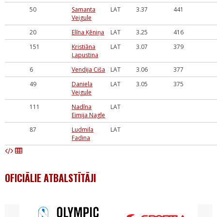
50
Samanta
LAT
3.37
441
Veigule
20
Elīna Ķēniņa
LAT
3.25
416
151
Kristiāna
LAT
3.07
379
Ļapustina
6
Vendija Ciša
LAT
3.06
377
49
Daniela
LAT
3.05
375
Veigule
111
Nadīna
LAT
Eimija Nagle
87
Ludmila
LAT
Fadina
OFICIĀLIE ATBALSTĪTĀJI