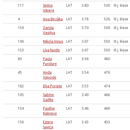
117
Sintija
LAT
3.80
530
III j. klase
Vāvere
4
Ieva Birzāka
LAT
3.78
526
III j. klase
159
Zanda
LAT
3.70
509
III j. klase
Vasiļiva
106
Nikola Innus
LAT
3.67
503
III j. klase
153
Līva Nagle
LAT
3.67
503
III j. klase
80
Paula
LAT
3.56
480
Pundure
45
Anda
LAT
3.54
476
Vaivode
182
Elija Poriete
LAT
3.53
474
105
Sabīne
LAT
3.49
466
Gailīte
154
Paulīne
LAT
3.46
460
Ratniece
156
Estere
LAT
3.43
453
Saviča