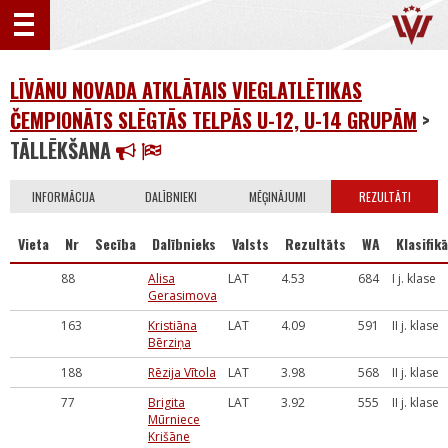
LĪVĀNU NOVADA ATKLĀTAIS VIEGLATLĒTIKAS
ČEMPIONĀTS SLĒGTĀS TELPĀS U-12, U-14 GRUPĀM
>
TĀLLĒKŠANA
INFORMĀCIJA
DALĪBNIEKI
MĒĢINĀJUMI
REZULTĀTI
Vieta
Nr
Secība
Dalībnieks
Valsts
Rezultāts
WA
Klasifikā
88
Alisa
LAT
4.53
684
I j. klase
Gerasimova
163
Kristiāna
LAT
4.09
591
II j. klase
Bērziņa
188
Rēzija Vītola
LAT
3.98
568
II j. klase
77
Brigita
LAT
3.92
555
II j. klase
Mūrniece
Krišāne