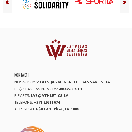
KONTAKTI:
NOSAUKUMS:
LATVIJAS VIEGLATLĒTIKAS SAVIENĪBA
REĢISTRĀCIJAS NUMURS:
40008029019
E-PASTS:
LVS@ATHLETICS.LV
TELEFONS:
+371 29511674
ADRESE:
AUGŠIELA 1, RĪGA, LV-1009