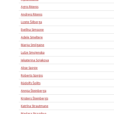
Agris Ritenis
Andrejs Ritenis
Lizete Šilberga
Evelīna Simsone
Adele Smeltere
Marija Smilgaine
Luīze Smoļenska
Jekaterina Soļakova
Alise Spirģe
Roberts Spirģis
Rūdolfs Šplīts
Annija Šteinberga
Kristers Šteinbergs
Katrīna Strautmane
Madara Strazdiņa