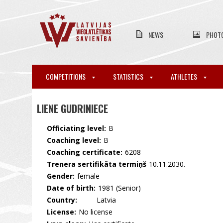
NEWS
PHOT
COMPETITIONS
STATISTICS
ATHLETES
LIENE GUDRINIECE
Officiating level:
B
Coaching level:
B
Coaching certificate:
6208
Trenera sertifikāta termiņš
10.11.2030.
Gender:
female
Date of birth:
1981 (Senior)
Country:
🇱🇻 Latvia
License:
No license