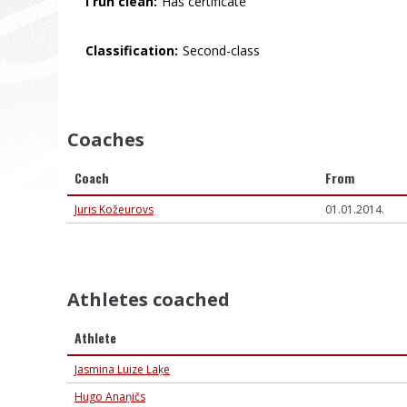
I run clean:
Has certificate
Classification:
Second-class
Coaches
Coach
From
Juris Kožeurovs
01.01.2014.
Athletes coached
Athlete
Jasmina Luize Laķe
Hugo Anaņičs