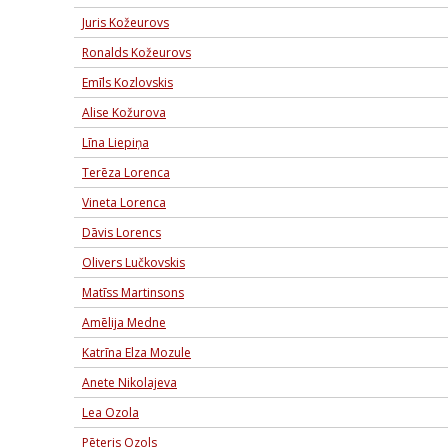
Juris Kožeurovs
Ronalds Kožeurovs
Emīls Kozlovskis
Alise Kožurova
Līna Liepiņa
Terēza Lorenca
Vineta Lorenca
Dāvis Lorencs
Olivers Lučkovskis
Matīss Martinsons
Amēlija Medne
Katrīna Elza Mozule
Anete Nikolajeva
Lea Ozola
Pēteris Ozols