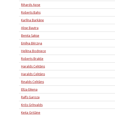
Rihards Apse
Roberts Bahs
Karlīna Barkāne
Alise Bautra
Benita Sakse
Emīlija Bērziņa
Helēna Bodniece
Roberts Brakše
Haralds Celitāns
Haralds Celitāns
Rinalds Celitāns
Elīza Eikena
Ralfs Garoza
Krišs Grīnvalds
Keita Grišāne