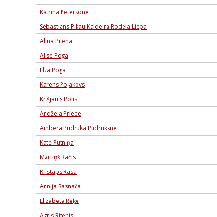
Katrīna Pētersone
Sebastians Pikau Kaldeira Rodeia Liepa
Alma Pitena
Alise Poga
Elza Poga
Karens Poļakovs
Krišjānis Polis
Andžela Priede
Ambera Pudruka Pudruksne
Kate Putniņa
Mārtiņš Račis
Kristaps Rasa
Annija Rasnača
Elizabete Rēķe
Agris Ritenis