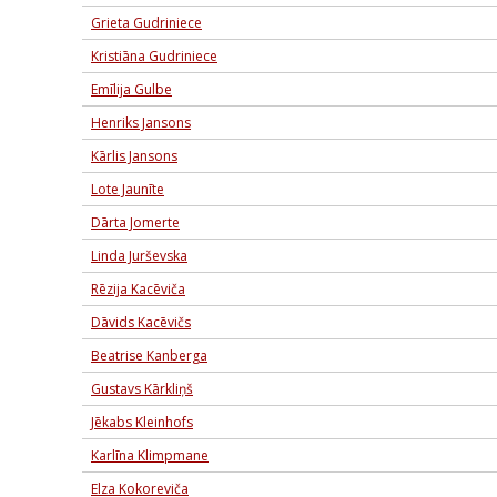
Grieta Gudriniece
Kristiāna Gudriniece
Emīlija Gulbe
Henriks Jansons
Kārlis Jansons
Lote Jaunīte
Dārta Jomerte
Linda Jurševska
Rēzija Kacēviča
Dāvids Kacēvičs
Beatrise Kanberga
Gustavs Kārkliņš
Jēkabs Kleinhofs
Karlīna Klimpmane
Elza Kokoreviča