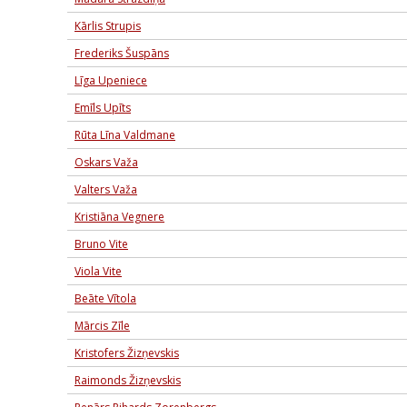
Kārlis Strupis
Frederiks Šuspāns
Līga Upeniece
Emīls Upīts
Rūta Līna Valdmane
Oskars Važa
Valters Važa
Kristiāna Vegnere
Bruno Vite
Viola Vite
Beāte Vītola
Mārcis Zīle
Kristofers Žizņevskis
Raimonds Žizņevskis