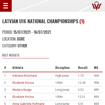
LATVIAN U16 NATIONAL CHAMPIONSHIPS
(1)
PERIOD:
15/07/2021 - 16/07/2021
LOCATION:
OGRE
CATEGORY:
OTHER
BEST RESULTS
#
Athlete
Discipline
Result
WA
1
Adriana Krūzmane
High Jump
1.70
926
2
Elizabete Kociņa
100m
12.44
906
3
Madara Ruņģe
Long Jump
5.52
895
4
Elizabete Kociņa
100m
12.51
893
5
Anna Gabriela Hofmane
Long Jump
5.51
893