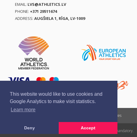
EMAIL:
LVS@ATHLETICS.LV
PHONE:
+371 29511674
ADDRESS:
AUGŠIELA 1, RĪGA, LV-1009
This website would like to use cookies and
Google Analytics to make visit statistics.
Learn more
Report a violation
Privacy policy
Terms of services
Deny
Accept
All rights reserved. In case of republishing reference to athletics.lv is mandatory.