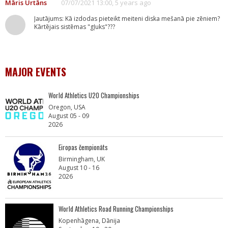
Māris Urtāns
07/07/2021 13:00, 5 years ago
Jautājums: Kā izdodas pieteikt meiteni diska mešanā pie zēniem?
Kārtējais sistēmas "gļuks"???
MAJOR EVENTS
World Athletics U20 Championships
Oregon, USA
August 05 - 09
2026
Eiropas čempionāts
Birmingham, UK
August 10 - 16
2026
World Athletics Road Running Championships
Kopenhāgena, Dānija