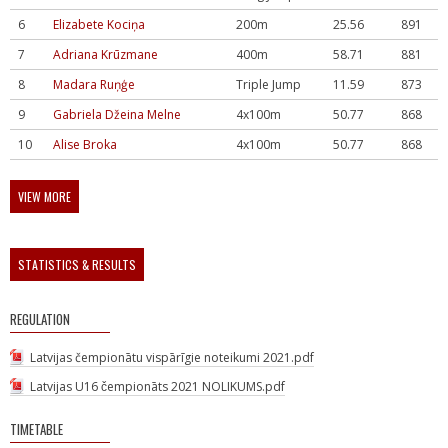
6
Elizabete Kociņa
200m
25.56
891
7
Adriana Krūzmane
400m
58.71
881
8
Madara Ruņģe
Triple Jump
11.59
873
9
Gabriela Džeina Melne
4x100m
50.77
868
10
Alise Broka
4x100m
50.77
868
VIEW MORE
STATISTICS & RESULTS
REGULATION
Latvijas čempionātu vispārīgie noteikumi 2021.pdf
Latvijas U16 čempionāts 2021 NOLIKUMS.pdf
TIMETABLE