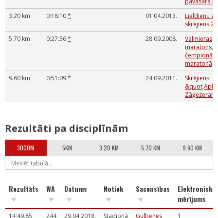
pavasara k
3.20 km
0:18:10
*
01.04.2013.
Lieldienu z
skrējiens 2
5.70 km
0:27:36
*
28.09.2008.
Valmieras
maratons, L
čempionāts
maratonā
9.60 km
0:51:09
*
24.09.2011.
Skrējiens
&quot;Apkā
Zāģezeram
Rezultāti pa disciplīnām
3000M
5KM
3.20 KM
5.70 KM
9.60 KM
Rezultāts
WA
Datums
Notiek
Sacensības
Elektroniskai
mērījums
14:49.85
244
29.04.2018.
Stadionā
Gulbenes
1