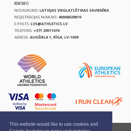
KONTAKTI:
NOSAUKUMS:
LATVIJAS VIEGLATLĒTIKAS SAVIENĪBA
REĢISTRĀCIJAS NUMURS:
40008029019
E-PASTS:
LVS@ATHLETICS.LV
TELEFONS:
+371 29511674
ADRESE:
AUGŠIELA 1, RĪGA, LV-1009
This website would like to use cookies and
Ziņo par pārkāpumu
Privātuma politika