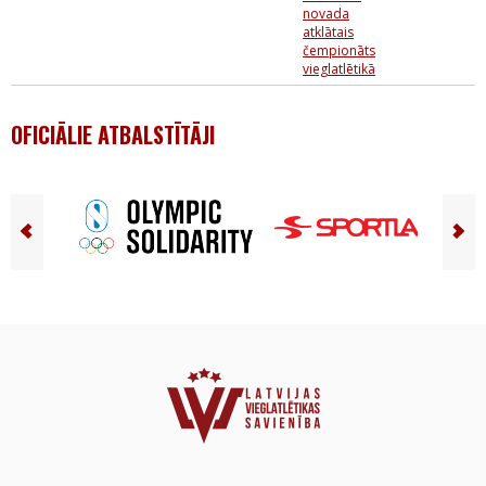
novada
atklātais
čempionāts
vieglatlētikā
OFICIĀLIE ATBALSTĪTĀJI