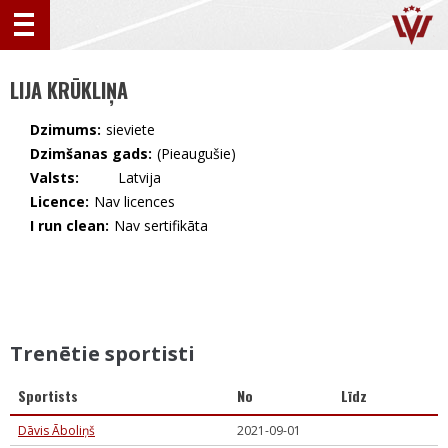
LIJA KRŪKLIŅA
Dzimums:
sieviete
Dzimšanas gads:
(Pieaugušie)
Valsts:
🇱🇻 Latvija
Licence:
Nav licences
I run clean:
Nav sertifikāta
Trenētie sportisti
Sportists
No
Līdz
Dāvis Āboliņš
2021-09-01