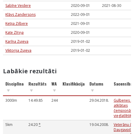
Sabīne Veidere
2020-09-01
2021-08-30
Klāvs Zandersons
2022-09-01
Ketija Zilbere
2021-09-01
Kate Zīriņa
2020-09-01
Karīna Zujeva
2019-01-02
Viktorija Zujeva
2019-01-02
Labākie rezultāti
Disciplīna
Rezultāts
WA
Klasifikācija
Datums
Sacensība
3000m
14:49.85
244
29.04.2018.
Gulbenes n
atklātais
čempionāts
vieglatlētikā
5km
24:20
*
19.04.2008.
Veterānu č
Daugavpils r