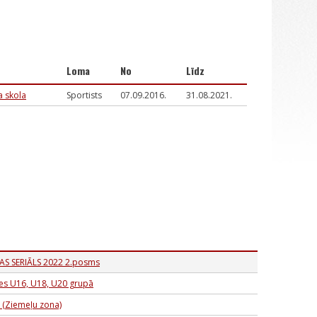
Loma
No
Līdz
a skola
Sportists
07.09.2016.
31.08.2021.
AS SERIĀLS 2022 2.posms
tes U16, U18, U20 grupā
e (Ziemeļu zona)