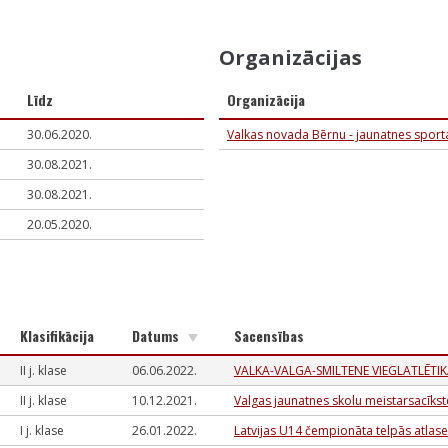
Organizācijas
Līdz
Organizācija
30.06.2020.
Valkas novada Bērnu - jaunatnes sport
30.08.2021.
30.08.2021.
20.05.2020.
Klasifikācija
Datums
Sacensības
II j. klase
06.06.2022.
VALKA-VALGA-SMILTENE VIEGLATLĒTIK
II j. klase
10.12.2021.
Valgas jaunatnes skolu meistarsacīks
I j. klase
26.01.2022.
Latvijas U14 čempionāta telpās atlas