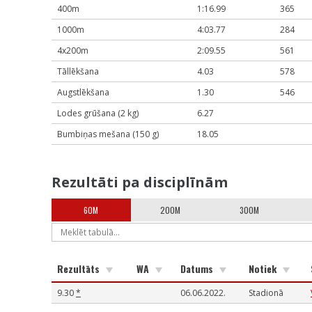
400m
1:16.99
365
1000m
4:03.77
284
4x200m
2:09.55
561
Tāllēkšana
4.03
578
Augstlēkšana
1.30
546
Lodes grūšana (2 kg)
6.27
Bumbiņas mešana (150 g)
18.05
Rezultāti pa disciplīnām
60M
200M
300M
Rezultāts
WA
Datums
Notiek
9.30
*
06.06.2022.
Stadionā