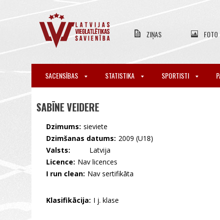
ZIŅAS
FOTO
SACENSĪBAS
STATISTIKA
SPORTISTI
P
SABĪNE VEIDERE
Dzimums:
sieviete
Dzimšanas datums:
2009 (U18)
Valsts:
🇱🇻 Latvija
Licence:
Nav licences
I run clean:
Nav sertifikāta
Klasifikācija:
I j. klase