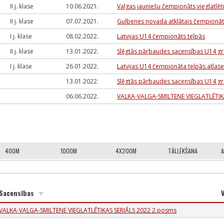
II j. klase
10.06.2021.
Valgas jauniešu čempionāts vieglatlēt
II j. klase
07.07.2021.
Gulbenes novada atklātais čempionāts
I j. klase
08.02.2022.
Latvijas U14 čempionāts telpās
II j. klase
13.01.2022.
Slēgtās pārbaudes sacensības U14 gr
I j. klase
26.01.2022.
Latvijas U14 čempionāta telpās atlas
13.01.2022.
Slēgtās pārbaudes sacensības U14 gr
06.06.2022.
VALKA-VALGA-SMILTENE VIEGLATLĒTIK
400M
1000M
4X200M
TĀLLĒKŠANA
A
Sacensības
V
VALKA-VALGA-SMILTENE VIEGLATLĒTIKAS SERIĀLS 2022 2.posms