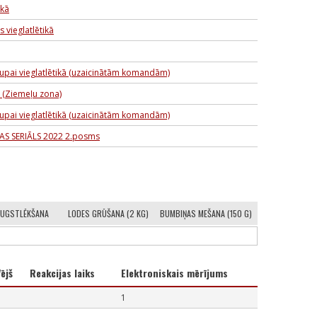
ikā
 vieglatlētikā
upai vieglatlētikā (uzaicinātām komandām)
e (Ziemeļu zona)
upai vieglatlētikā (uzaicinātām komandām)
AS SERIĀLS 2022 2.posms
UGSTLĒKŠANA
LODES GRŪŠANA (2 KG)
BUMBIŅAS MEŠANA (150 G)
ējš
Reakcijas laiks
Elektroniskais mērījums
1