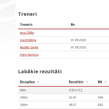
Treneri
Treneris
No
Ieva Zālīte
Lija Krūkliņa
01.09.2020.
Mudīte Gerke
01.09.2020.
Agris Sprincis
Labākie rezultāti
Disciplīna
Rezultāts
WA
60m
9.30 (+?)
*
200m
32.67
369
300m
49.27
582