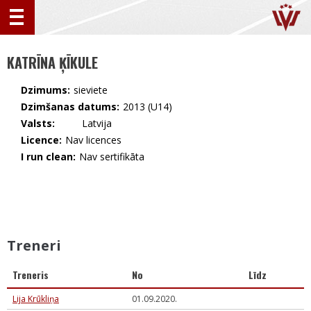
KATRĪNA ĶĪKULE
Dzimums:
sieviete
Dzimšanas datums:
2013 (U14)
Valsts:
🇱🇻 Latvija
Licence:
Nav licences
I run clean:
Nav sertifikāta
Treneri
Treneris
No
Līdz
Lija Krūkliņa
01.09.2020.