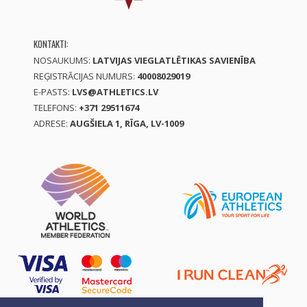
KONTAKTI:
NOSAUKUMS:
LATVIJAS VIEGLATLĒTIKAS SAVIENĪBA
REĢISTRĀCIJAS NUMURS:
40008029019
E-PASTS:
LVS@ATHLETICS.LV
TELEFONS:
+371 29511674
ADRESE:
AUGŠIELA 1, RĪGA, LV-1009