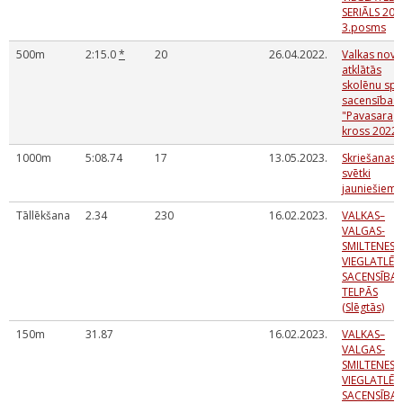
SERIĀLS 202
3.posms
500m
2:15.0
*
20
26.04.2022.
Valkas nov
atklātās
skolēnu spo
sacensības
"Pavasara
kross 2022"
1000m
5:08.74
17
13.05.2023.
Skriešanas
svētki
jauniešiem
Tāllēkšana
2.34
230
16.02.2023.
VALKAS–
VALGAS-
SMILTENES
VIEGLATLĒT
SACENSĪBAS
TELPĀS
(Slēgtās)
150m
31.87
16.02.2023.
VALKAS–
VALGAS-
SMILTENES
VIEGLATLĒT
SACENSĪBAS