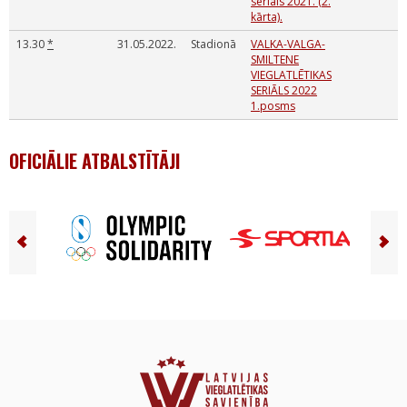
seriāls 2021. (2.
kārta).
13.30
*
31.05.2022.
Stadionā
VALKA-VALGA-
SMILTENE
VIEGLATLĒTIKAS
SERIĀLS 2022
1.posms
OFICIĀLIE ATBALSTĪTĀJI