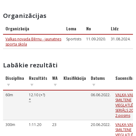
Organizācijas
Organizācija
Loma
No
Līdz
Valkas novada Bērnu - jaunatnes
Sportists
11.09.2020.
31.08.2024.
sporta skola
Labākie rezultāti
Disciplīna
Rezultāts
WA
Klasifikācija
Datums
Sacensība
60m
12.10 (+?)
06.06.2022.
VALKA-VAL
*
SMILTENE
VIEGLATLĒT
SERIĀLS 202
2.posms
300m
1:11.20
23
20.06.2022.
VALKA-VAL
SMILTENE
VIEGLATLĒT