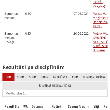
TELPĀS
(Slēgtās)
Bumbiņas
10.80
07.06.2021.
Valkas-Valg
mešana
vieglatlētika
seriāls 2021.
kārta).
Bumbiņas
10.35
20.06.2022.
VALKA-VAL
mešana
SMILTENE
(150 g)
VIEGLATLĒT
SERIĀLS 202
3.posms
Rezultāti pa disciplīnām
60M
300M
500M
1000M
TĀLLĒKŠANA
150M
BUMBIŅAS MEŠANA
BUMBIŅAS MEŠANA (150 G)
Rezultāts
WA
Datums
Notiek
Sacensības
Vējš
Reak