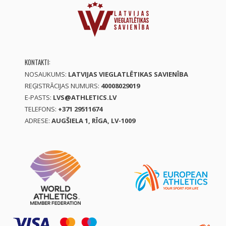
KONTAKTI:
NOSAUKUMS:
LATVIJAS VIEGLATLĒTIKAS SAVIENĪBA
REĢISTRĀCIJAS NUMURS:
40008029019
E-PASTS:
LVS@ATHLETICS.LV
TELEFONS:
+371 29511674
ADRESE:
AUGŠIELA 1, RĪGA, LV-1009