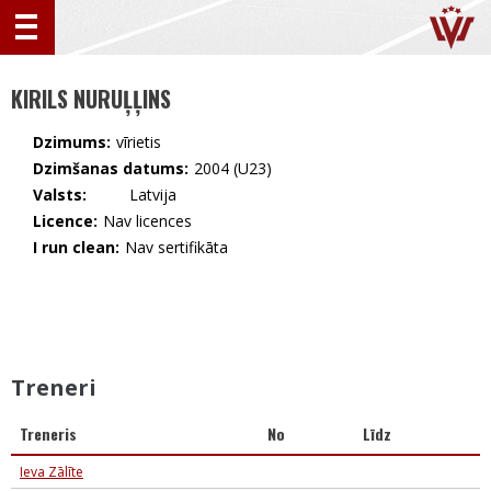
KIRILS NURUĻĻINS
Dzimums:
vīrietis
Dzimšanas datums:
2004 (U23)
Valsts:
🇱🇻 Latvija
Licence:
Nav licences
I run clean:
Nav sertifikāta
Treneri
Treneris
No
Līdz
Ieva Zālīte