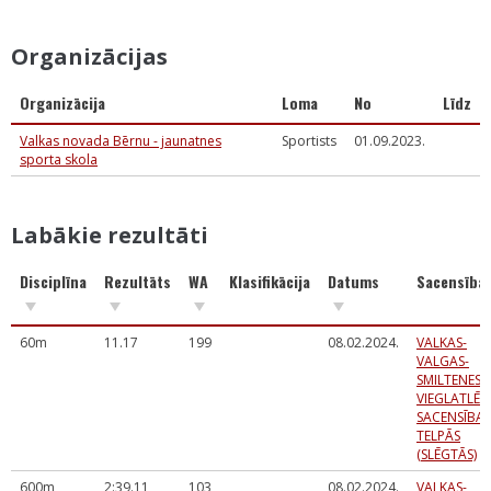
Organizācijas
Organizācija
Loma
No
Līdz
Valkas novada Bērnu - jaunatnes
Sportists
01.09.2023.
sporta skola
Labākie rezultāti
Disciplīna
Rezultāts
WA
Klasifikācija
Datums
Sacensība
60m
11.17
199
08.02.2024.
VALKAS-
VALGAS-
SMILTENES
VIEGLATLĒT
SACENSĪBAS
TELPĀS
(SLĒGTĀS)
600m
2:39.11
103
08.02.2024.
VALKAS-