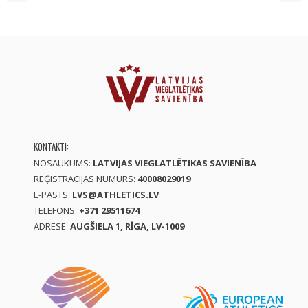
KONTAKTI:
NOSAUKUMS:
LATVIJAS VIEGLATLĒTIKAS SAVIENĪBA
REĢISTRĀCIJAS NUMURS:
40008029019
E-PASTS:
LVS@ATHLETICS.LV
TELEFONS:
+371 29511674
ADRESE:
AUGŠIELA 1, RĪGA, LV-1009