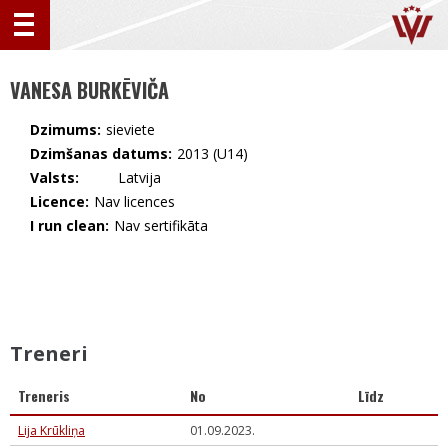
VANESA BURKĒVIČA
Dzimums:
sieviete
Dzimšanas datums:
2013 (U14)
Valsts:
🇱🇻 Latvija
Licence:
Nav licences
I run clean:
Nav sertifikāta
Treneri
Treneris
No
Līdz
Lija Krūkliņa
01.09.2023.