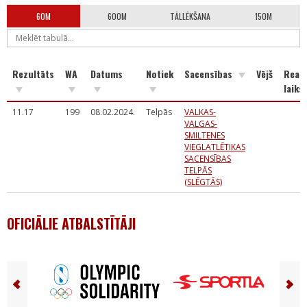
60M
600M
TĀLLĒKŠANA
150M
Rezultāts
WA
Datums
Notiek
Sacensības
Vējš
Reakc
laiks
11.17
199
08.02.2024.
Telpās
VALKAS-
VALGAS-
SMILTENES
VIEGLATLĒTIKAS
SACENSĪBAS
TELPĀS
(SLĒGTĀS)
OFICIĀLIE ATBALSTĪTĀJI