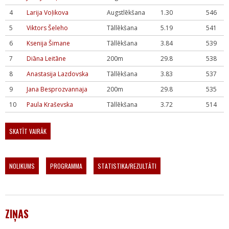
4
Larija Voļikova
Augstlēkšana
1.30
546
5
Viktors Šeleho
Tāllēkšana
5.19
541
6
Ksenija Šimane
Tāllēkšana
3.84
539
7
Diāna Leitāne
200m
29.8
538
8
Anastasija Lazdovska
Tāllēkšana
3.83
537
9
Jana Besprozvannaja
200m
29.8
535
10
Paula Kraševska
Tāllēkšana
3.72
514
SKATĪT VAIRĀK
NOLIKUMS
PROGRAMMA
STATISTIKA/REZULTĀTI
ZIŅAS