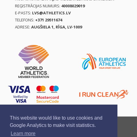
REĢISTRĀCIJAS NUMURS:
40008029019
E-PASTS:
LVS@ATHLETICS.LV
TELEFONS:
+371 29511674
ADRESE:
AUGŠIELA 1, RĪGA, LV-1009
This website would like to use cookies and
Ziņo par pārkāpumu
Privātuma politika
Google Analytics to make visit statistics.
Pirkšanas un atgriešanas noteikumi
Learn more