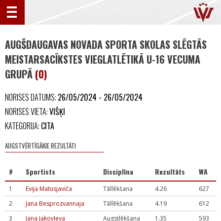
AUGŠDAUGAVAS NOVADA SPORTA SKOLAS SLĒGTĀS
MEISTARSACĪKSTES VIEGLATLĒTIKĀ U-16 VECUMA
GRUPĀ
(0)
NORISES DATUMS:
26/05/2024 - 26/05/2024
NORISES VIETA:
VIŠĶI
KATEGORIJA:
CITA
AUGSTVĒRTĪGĀKIE REZULTĀTI
#
Sportists
Disciplīna
Rezultāts
WA
1
Evija Matusjaviča
Tāllēkšana
4.26
627
2
Jana Besprozvannaja
Tāllēkšana
4.19
612
3
Jana Jakovļeva
Augstlēkšana
1.35
593