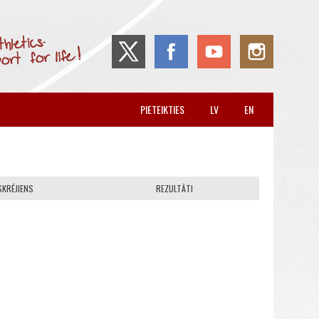
PIETEIKTIES
LV
EN
SKRĒJIENS
REZULTĀTI