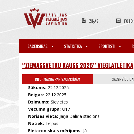
ZIŅAS
FOTO
SACENSĪBAS
STATISTIKA
SPORTISTI
P
‘’ZIEMASSVĒTKU KAUSS 2025’’ VIEGLATLĒTIKĀ
INFORMĀCIJA PAR SACENSĪBĀM
SACENSĪBU DAL
Sākums:
22.12.2025.
Beigas:
22.12.2025.
Dzimums:
Sievietes
Vecuma grupa:
U17
Norises vieta:
Jāņa Daliņa stadions
Notiek:
Telpās
Elektroniskais mērījums:
Jā