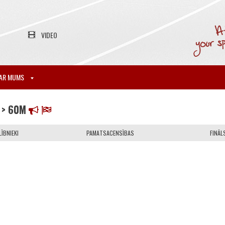
VIDEO
AR MUMS
> 60M
ĪBNIEKI
PAMATSACENSĪBAS
FINĀL