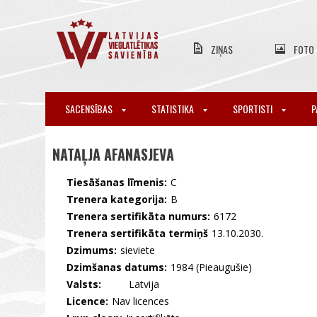
ZIŅAS
FOTO
SACENSĪBAS
STATISTIKA
SPORTISTI
P
NATAĻJA AFANASJEVA
Tiesāšanas līmenis:
C
Trenera kategorija:
B
Trenera sertifikāta numurs:
6172
Trenera sertifikāta termiņš
13.10.2030.
Dzimums:
sieviete
Dzimšanas datums:
1984 (Pieaugušie)
Valsts:
🇱🇻 Latvija
Licence:
Nav licences