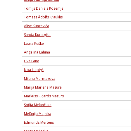
Tomijs Daniels Kosemje
Tomass Ādolfs Krauklis
Alise Kunceviča
Sanda Kuratņika
Laura Kušķe
Angeļina Lahina
Līva Lāne
Noa Liepiņš
Milana Marmazova
Marija Marlēna Mazure
Markuss Ričards Mazurs
Sofija Melančuka
Melānija Meļņika
Edmunds Mertens