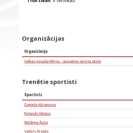
I run clean:
Ir sertifikāts
Organizācijas
Organizācija
Valkas novada Bērnu - jaunatnes sporta skola
Trenētie sportisti
Sportists
Daniela Abramova
Rolands Alksnis
Melānija Āpša
Valters Ārgalis