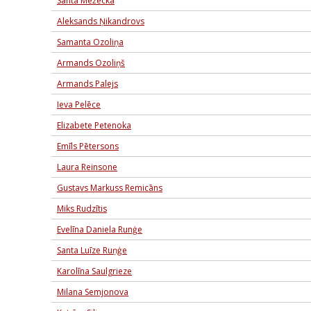
Santa Mežecka
Aleksands Ņikandrovs
Samanta Ozoliņa
Armands Ozoliņš
Armands Palejs
Ieva Pelēce
Elizabete Petenoka
Emīls Pētersons
Laura Reinsone
Gustavs Markuss Remicāns
Miks Rudzītis
Evelīna Daniela Runģe
Santa Luīze Ruņģe
Karolīna Saulgrieze
Milana Semjonova