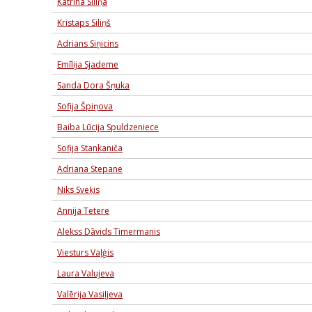
Katrīna Siliņa
Kristaps Siliņš
Adrians Siņicins
Emīlija Sjademe
Sanda Dora Šņuka
Sofija Špiņova
Baiba Lūcija Spuldzeniece
Sofija Stankaniča
Adriana Stepane
Niks Sveķis
Annija Tetere
Alekss Dāvids Timermanis
Viesturs Vaļģis
Laura Valujeva
Valērija Vasiļjeva