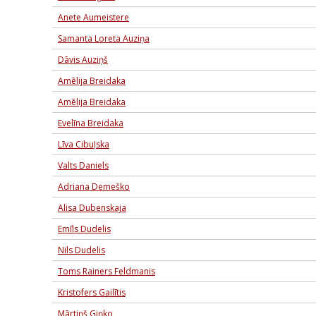
Anete Aumeistere
Samanta Loreta Auziņa
Dāvis Auziņš
Amēlija Breidaka
Amēlija Breidaka
Evelīna Breidaka
Līva Cibuļska
Valts Daniels
Adriana Demeško
Alisa Dubenskaja
Emīls Dudelis
Nils Dudelis
Toms Rainers Feldmanis
Kristofers Gailītis
Mārtiņš Giņko