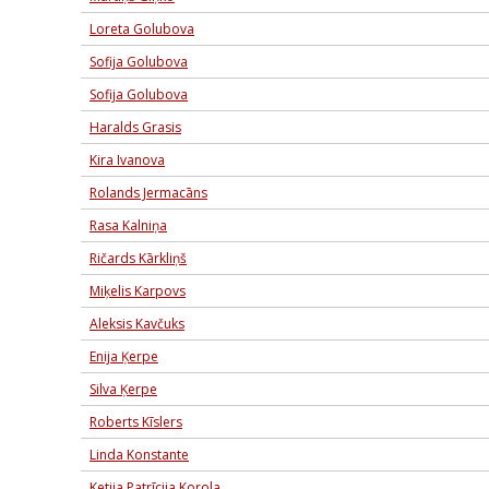
Loreta Golubova
Sofija Golubova
Sofija Golubova
Haralds Grasis
Kira Ivanova
Rolands Jermacāns
Rasa Kalniņa
Ričards Kārkliņš
Miķelis Karpovs
Aleksis Kavčuks
Enija Ķerpe
Silva Ķerpe
Roberts Kīslers
Linda Konstante
Ketija Patrīcija Korola