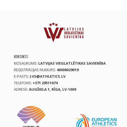
KONTAKTI:
NOSAUKUMS:
LATVIJAS VIEGLATLĒTIKAS SAVIENĪBA
REĢISTRĀCIJAS NUMURS:
40008029019
E-PASTS:
LVS@ATHLETICS.LV
TELEFONS:
+371 29511674
ADRESE:
AUGŠIELA 1, RĪGA, LV-1009