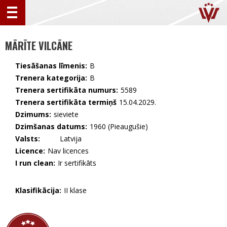
MĀRĪTE VILCĀNE
Tiesāšanas līmenis:
B
Trenera kategorija:
B
Trenera sertifikāta numurs:
5589
Trenera sertifikāta termiņš
15.04.2029.
Dzimums:
sieviete
Dzimšanas datums:
1960 (Pieaugušie)
Valsts:
🇱🇻 Latvija
Licence:
Nav licences
I run clean:
Ir sertifikāts
Klasifikācija:
II klase