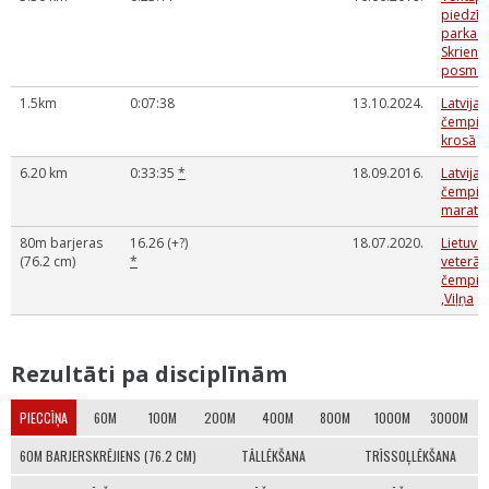
piedzī
parka m
Skrien L
posms
1.5km
0:07:38
13.10.2024.
Latvijas
čempio
krosā
6.20 km
0:33:35
*
18.09.2016.
Latvijas
čempio
marato
80m barjeras
16.26 (+?)
18.07.2020.
Lietuvas
(76.2 cm)
*
veterān
čempio
,Viļņa
Rezultāti pa disciplīnām
PIECCĪŅA
60M
100M
200M
400M
800M
1000M
3000M
60M BARJERSKRĒJIENS (76.2 CM)
TĀLLĒKŠANA
TRĪSSOĻLĒKŠANA