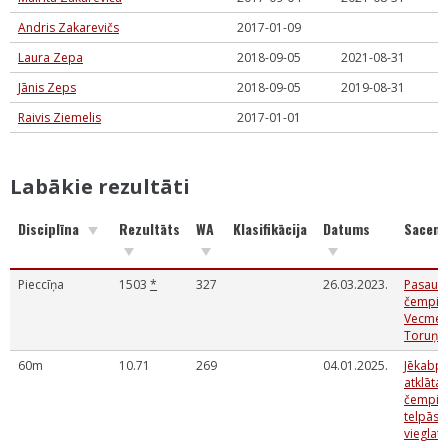
Andris Zakarevičs
2017-01-09
Laura Zepa
2018-09-05
2021-08-31
Jānis Zeps
2018-09-05
2019-08-31
Raivis Ziemelis
2017-01-01
Labākie rezultāti
Disciplīna
Rezultāts
WA
Klasifikācija
Datums
Sacens
Pieccīņa
1503
*
327
26.03.2023.
Pasaule
čempio
Vecmeis
Toruņa
60m
10.71
269
04.01.2025.
Jēkabpi
atklātai
čempio
telpās
vieglatl