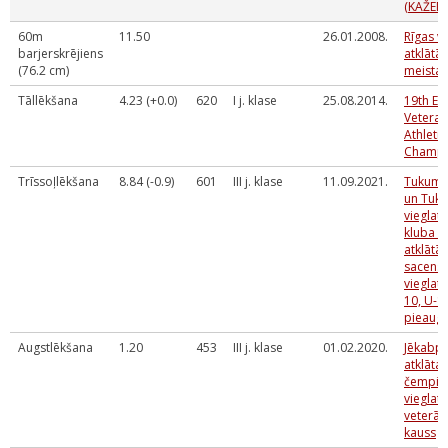
(KAŽEM
60m
11.50
26.01.2008.
Rīgas v
barjerskrējiens
atklātās
(76.2 cm)
meistar
Tāllēkšana
4.23 (+0.0)
620
I j. klase
25.08.2014.
19th E
Veteran
Athletic
Champi
Trīssoļlēkšana
8.84 (-0.9)
601
III j. klase
11.09.2021.
Tukuma
un Tuk
vieglatl
kluba r
atklātās
sacens
vieglatl
10, U-1
pieaugu
Augstlēkšana
1.20
453
III j. klase
01.02.2020.
Jēkabpi
atklātai
čempio
vieglatl
veterān
kauss