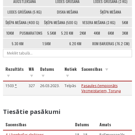
AUGSTLĒKŠANA
LODES GRŪŠANA
LODES GRŪŠANA (3 KG)
LODES GRŪŠANA (5 KG)
DISKA MEŠANA
ŠĶĒPA MEŠANA
ŠĶĒPA MEŠANA (400 G)
ŠĶĒPA MEŠANA (500 G)
VESERA MEŠANA (3 KG)
5KM
10KM
PUSMARATONS
5.5KM
5.20 KM
2KM
4KM
6KM
3KM
5.30 KM
1.5KM
6.20 KM
80M BARJERAS (76.2 CM)
Rezultāts
WA
Datums
Notiek
Sacensības
1503
*
327
26.03.2023.
Telpās
Pasaules čempionāts
Vecmeistariem, Toruņa
Tiesātie pasākumi
Sacensības
Datums
Amats
4. Līvenhofas skrējiens
18. - 18.
Palīgpersonāls