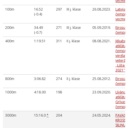
vecmei
100m
16.52
297
III j. klase
26.08.2023.
Latvijas
(-0.4)
čempio
vecmei
200m
34.49
271
III j. klase
05.09.2019.
Eiropas
(-0.7)
čempio
400m
1:19.51
311
II j. klase
08.08.2021.
Jēkabpi
atklātai
čempio
vieglatl
veterā
,,Lūša 
2021''
800m
3:06.82
274
II j. klase
25.08.2012.
Eiropas
čempio
1000m
4:18.00
198
23.09.2020.
Līvānu
atklāta
Grīvas 
čempio
3000m
15:16.0
*
204
24.05.2024.
PAVAS
KROSS 
SILIŅU