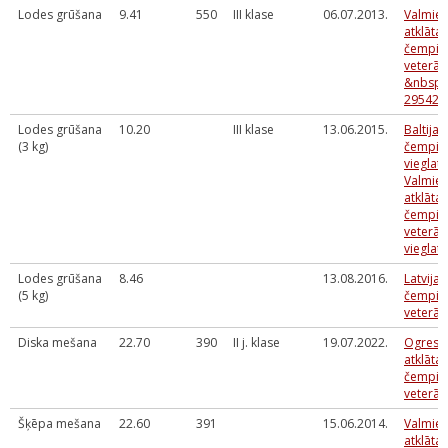
Lodes grūšana
9.41
550
III klase
06.07.2013.
Valmier
atklātai
čempio
veterā
&nbsp;i
295425
Lodes grūšana
10.20
III klase
13.06.2015.
Baltija
(3 kg)
čempio
vieglatl
Valmier
atklātai
čempio
veterā
vieglatl
Lodes grūšana
8.46
13.08.2016.
Latvijas
(5 kg)
čempio
veterā
Diska mešana
22.70
390
II j. klase
19.07.2022.
Ogres 
atklātai
čempio
veterā
Šķēpa mešana
22.60
391
15.06.2014.
Valmier
atklātai