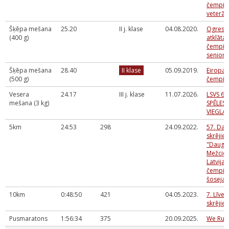
čempio
veterā
Šķēpa mešana
25.20
II j. klase
04.08.2020.
Ogres 
(400 g)
atklātai
čempio
senior
Šķēpa mešana
28.40
II klase
05.09.2019.
Eiropas
(500 g)
čempio
Vesera
24.17
III j. klase
11.07.2026.
LSVS 63
mešana (3 kg)
SPĒLES -
VIEGLA
5km
24:53
298
24.09.2022.
57. Dau
skrējie
"Daugav
Mežcie
Latvijas
čempio
šosejas
10km
0:48:50
421
04.05.2023.
7. Līve
skrējie
Pusmaratons
1:56:34
375
20.09.2025.
We Run 