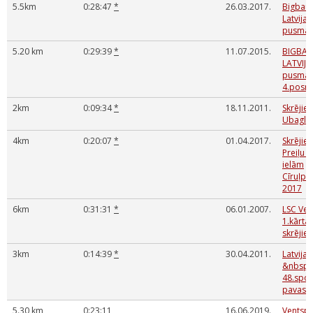
5.5km
0:28:47
*
26.03.2017.
Bigbank
Latvija 
pusmar
5.20 km
0:29:39
*
11.07.2015.
BIGBAN
LATVIJA
pusmar
4.posm
2km
0:09:34
*
18.11.2011.
Skrējie
Ubaglīc
4km
0:20:07
*
01.04.2017.
Skrējie
Preiļu p
ielām
Cīruļpu
2017
6km
0:31:31
*
06.01.2007.
LSC Ves
1.kārta
skrējie
3km
0:14:39
*
30.04.2011.
Latvijas
&nbsp;
48.spor
pavasar
5.30 km
0:23:11
16.06.2019.
Ventspi