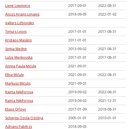
Liene Liepniece
2017-09-01
2022-08-31
Aloizs Arians Limanis
2018-09-05
2022-01-02
Valters Ližbovskis
Timurs Ļvovs
2017-01-01
2017-08-31
Kristaps Masāns
2017-01-01
Sintija Medne
2013-09-02
2021-08-31
Luīze Menkovska
2017-01-01
2017-08-31
Annija Paula Mičule
2021-09-01
Elīna Mičule
2021-09-01
2022-08-31
Markuss Mičulis
2021-09-01
Raima Nikiforova
2019-09-02
2022-08-31
Raima Nikiforova
2019-09-02
2021-12-31
Eliass Orlovs
2017-01-09
2018-08-31
Solveiga Ozola-Ozoliņa
2005-01-01
2010-01-01
Adrians Pabērzs
2018-09-05