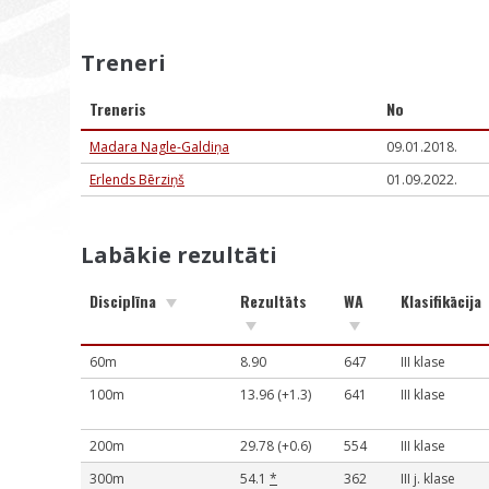
Treneri
Treneris
No
Madara Nagle-Galdiņa
09.01.2018.
Erlends Bērziņš
01.09.2022.
Labākie rezultāti
Disciplīna
Rezultāts
WA
Klasifikācija
60m
8.90
647
III klase
100m
13.96 (+1.3)
641
III klase
200m
29.78 (+0.6)
554
III klase
300m
54.1
*
362
III j. klase