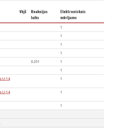
Vējš
Reakcijas
Elektroniskais
laiks
mērījums
1
1
1
1
0.251
1
1
as U-14
1
as U-14
1
1
m