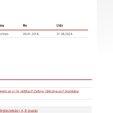
ma
No
Līdz
rtists
09.01.2018.
31.08.2024.
jiem un U-16, veltītas P.Zeltiņa, J.Bērziņa un F.Sjomkāna
ēgtās telpās J, A, B grupās