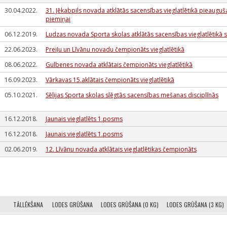
30.04.2022.
31. Jēkabpils novada atklātās sacensības vieglatlētikā pieauguša
piemiņai
06.12.2019.
Ludzas novada Sporta skolas atklātās sacensības vieglatlētikā sl
22.06.2023.
Preiļu un Līvānu novadu čempionāts vieglatlētikā
08.06.2022.
Gulbenes novada atklātais čempionāts vieglatlētikā
16.09.2023.
Vārkavas 15.aklātais čempionāts vieglatlētikā
05.10.2021.
Sēlijas Sporta skolas slēgtās sacensības mešanas disciplīnās
16.12.2018.
Jaunais vieglatlēts 1.posms
16.12.2018.
Jaunais vieglatlēts 1.posms
02.06.2019.
12. Līvānu novada atklātais vieglatlētikas čempionāts
TĀLLĒKŠANA
LODES GRŪŠANA
LODES GRŪŠANA (0 KG)
LODES GRŪŠANA (3 KG)