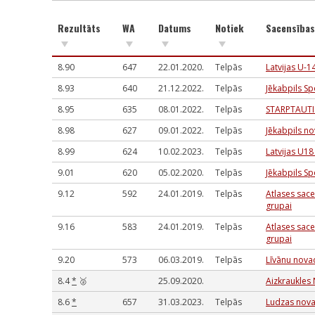
Rezultāts
WA
Datums
Notiek
Sacensība
8.90
647
22.01.2020.
Telpās
Latvijas U-1
8.93
640
21.12.2022.
Telpās
Jēkabpils Sp
8.95
635
08.01.2022.
Telpās
STARPTAUTIS
8.98
627
09.01.2022.
Telpās
Jēkabpils no
8.99
624
10.02.2023.
Telpās
Latvijas U1
9.01
620
05.02.2020.
Telpās
Jēkabpils Sp
9.12
592
24.01.2019.
Telpās
Atlases sace
grupai
9.16
583
24.01.2019.
Telpās
Atlases sace
grupai
9.20
573
06.03.2019.
Telpās
Līvānu novad
8.4
*
🥈
25.09.2020.
Aizkraukles 
8.6
*
657
31.03.2023.
Telpās
Ludzas novad