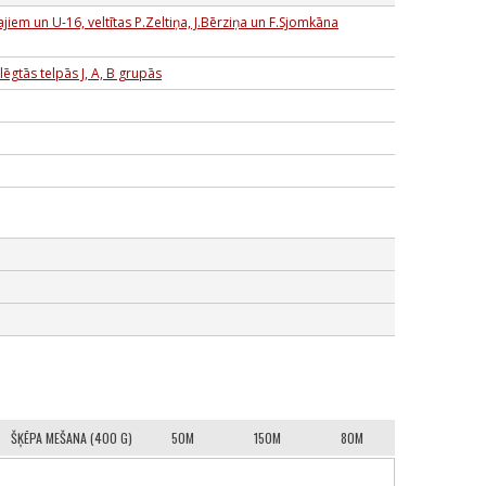
jiem un U-16, veltītas P.Zeltiņa, J.Bērziņa un F.Sjomkāna
ēgtās telpās J, A, B grupās
ŠĶĒPA MEŠANA (400 G)
50M
150M
80M