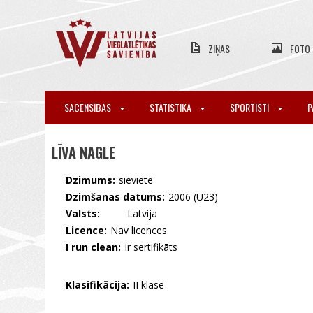
ZIŅAS
FOTO
SACENSĪBAS
STATISTIKA
SPORTISTI
P
LĪVA NAGLE
Dzimums:
sieviete
Dzimšanas datums:
2006 (U23)
Valsts:
🇱🇻 Latvija
Licence:
Nav licences
I run clean:
Ir sertifikāts
Klasifikācija:
II klase