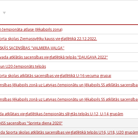
s
4 čempionāta atlase (Jēkabpils zona)
orta skolas Ziemassvētku kauss vieglatlētikā 22.12.2022.
KĀS SACENSĪBAS ''VALMIERA-VALGA''
vada atklātās sacensības vieglatlētikā telpās "DAUGAVA 2022"
8 un U20 čempionāts telpās
orta skolas atklātās sacensības vieglatlētikā U-16 vecuma grupai
nsības Jēkabpils zonā uz Latvijas čempionātu un Jēkabpils SS atklātās sacensīb
nsības Jēkabpils zonā uz Latvijas čempionātu un Jēkabpils SS atklātās sacensīb
a atklātais vieglatlētikas čempionāts slēgtās telpās U-12, U-14 grupām
NSS sacensības "Sprinta diena 2020"
a Sporta skolas atklātās sacensības vieglatlētikā telpās U16, U18, U20 grupā