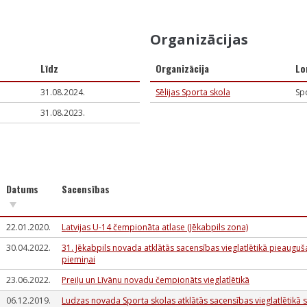
Organizācijas
Līdz
Organizācija
Lo
31.08.2024.
Sēlijas Sporta skola
Spo
31.08.2023.
Datums
Sacensības
22.01.2020.
Latvijas U-14 čempionāta atlase (Jēkabpils zona)
30.04.2022.
31. Jēkabpils novada atklātās sacensības vieglatlētikā pieauguša
piemiņai
23.06.2022.
Preiļu un Līvānu novadu čempionāts vieglatlētikā
06.12.2019.
Ludzas novada Sporta skolas atklātās sacensības vieglatlētikā sl