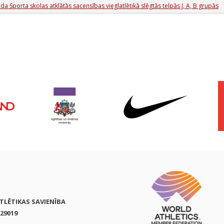
a Sporta skolas atklātās sacensības vieglatlētikā slēgtās telpās J, A, B grupās
ATLĒTIKAS SAVIENĪBA
29019