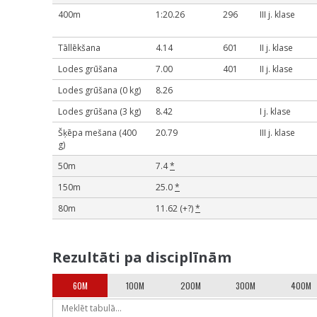
400m
1:20.26
296
III j. klase
Tāllēkšana
4.14
601
II j. klase
Lodes grūšana
7.00
401
II j. klase
Lodes grūšana (0 kg)
8.26
Lodes grūšana (3 kg)
8.42
I j. klase
Šķēpa mešana (400
20.79
III j. klase
g)
50m
7.4
*
150m
25.0
*
80m
11.62 (+?)
*
Rezultāti pa disciplīnām
60M
100M
200M
300M
400M