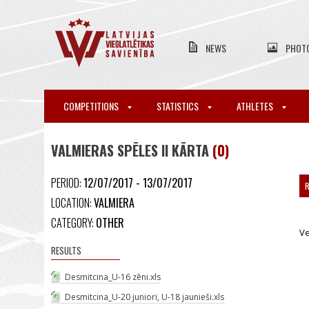
NEWS
PHOT
COMPETITIONS
STATISTICS
ATHLETES
VALMIERAS SPĒLES II KĀRTA
(0)
PERIOD:
12/07/2017 - 13/07/2017
R
LOCATION:
VALMIERA
CATEGORY:
OTHER
Ve
RESULTS
Desmitcina_U-16 zēni.xls
Desmitcina_U-20 juniori, U-18 jaunieši.xls