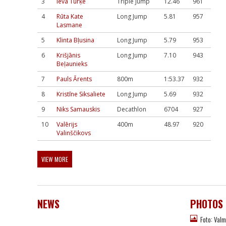
3
Ieva Turķe
Triple Jump
12.46
961
4
Rūta Kate
Long Jump
5.81
957
Lasmane
5
Klinta Bļusina
Long Jump
5.79
953
6
Krišjānis
Long Jump
7.10
943
Beļaunieks
7
Pauls Ārents
800m
1:53.37
932
8
Kristīne Siksaliete
Long Jump
5.69
932
9
Niks Samauskis
Decathlon
6704
927
10
Valērijs
400m
48.97
920
Valinščikovs
VIEW MORE
NEWS
PHOTOS
Foto: Valm