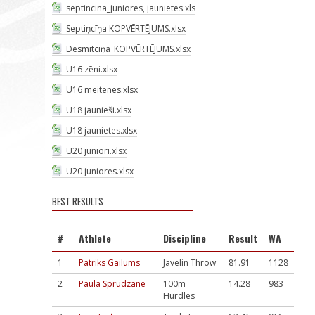
septincina_juniores, jaunietes.xls
Septiņcīņa KOPVĒRTĒJUMS.xlsx
Desmitcīņa_KOPVĒRTĒJUMS.xlsx
U16 zēni.xlsx
U16 meitenes.xlsx
U18 jaunieši.xlsx
U18 jaunietes.xlsx
U20 juniori.xlsx
U20 juniores.xlsx
BEST RESULTS
#
Athlete
Discipline
Result
WA
1
Patriks Gailums
Javelin Throw
81.91
1128
2
Paula Sprudzāne
100m
14.28
983
Hurdles