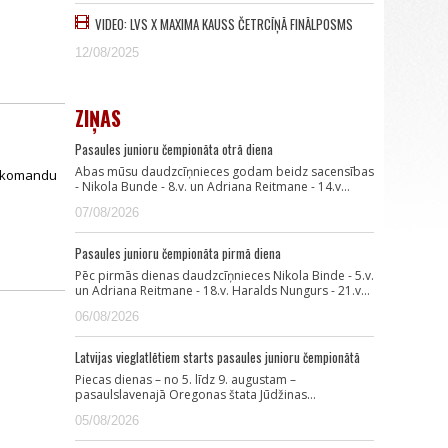
VIDEO: LVS X MAXIMA KAUSS ČETRCĪŅĀ FINĀLPOSMS
12/08/2025
ZIŅAS
Pasaules junioru čempionāta otrā diena
Abas mūsu daudzcīņnieces godam beidz sacensības
as komandu
- Nikola Bunde - 8.v. un Adriana Reitmane - 14.v…
07/08/2026
Pasaules junioru čempionāta pirmā diena
Pēc pirmās dienas daudzcīņnieces Nikola Binde - 5.v.
un Adriana Reitmane - 18.v. Haralds Nungurs - 21.v…
06/08/2026
Latvijas vieglatlētiem starts pasaules junioru čempionātā
Piecas dienas – no 5. līdz 9. augustam –
pasaulslavenajā Oregonas štata Jūdžinas…
05/08/2026