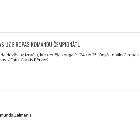
DAS UZ EIROPAS KOMANDU ČEMPIONĀTU
nda devās uz Izraēlu, kur nedēļas nogalē - 24. un 25. jūnijā - notiks Eirop
as. / Foto: Guntis Bērziņš
gismunds Zālmanis