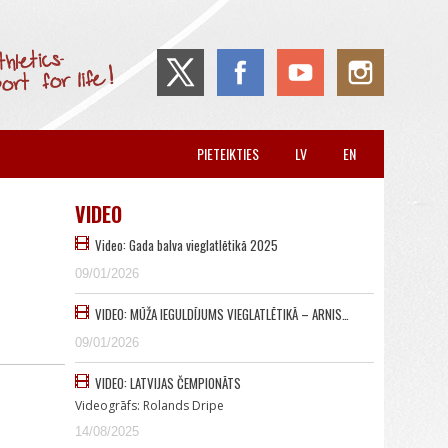
PIETEIKTIES
LV
EN
VIDEO
Video: Gada balva vieglatlētikā 2025
09/01/2026
VIDEO: MŪŽA IEGULDĪJUMS VIEGLATLĒTIKĀ – ARNIS…
09/01/2026
VIDEO: LATVIJAS ČEMPIONĀTS
Videogrāfs: Rolands Dripe
14/08/2025