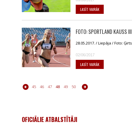
LASĪT VAIRĀK
FOTO: SPORTLAND KAUSS II
28.05.2017. / Liepāja / Foto: Ģir
02/06/2017
LASĪT VAIRĀK
41
42
43
44
45
46
47
48
49
50
51
52
53
54
OFICIĀLIE ATBALSTĪTĀJI