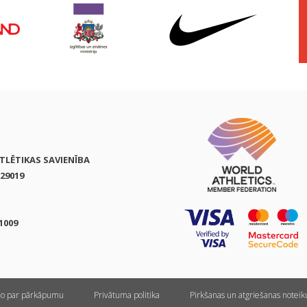
ATLĒTIKAS SAVIENĪBA
29019
1009
ņo par pārkāpumu
Privātuma politika
Pirkšanas un atgriešanas notei