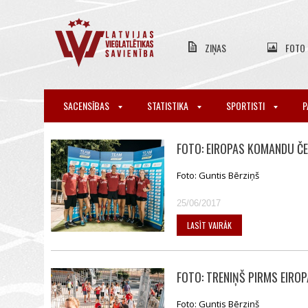
ZIŅAS
FOTO
SACENSĪBAS
STATISTIKA
SPORTISTI
P
FOTO: EIROPAS KOMANDU ČE
Foto: Guntis Bērziņš
25/06/2017
LASĪT VAIRĀK
FOTO: TRENIŅŠ PIRMS EIR
Foto: Guntis Bērziņš