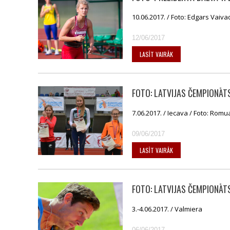
10.06.2017. / Foto: Edgars Vaiva
12/06/2017
LASĪT VAIRĀK
FOTO: LATVIJAS ČEMPIONĀT
7.06.2017. / Iecava / Foto: Rom
09/06/2017
LASĪT VAIRĀK
FOTO: LATVIJAS ČEMPIONĀ
3.-4.06.2017. / Valmiera
06/06/2017