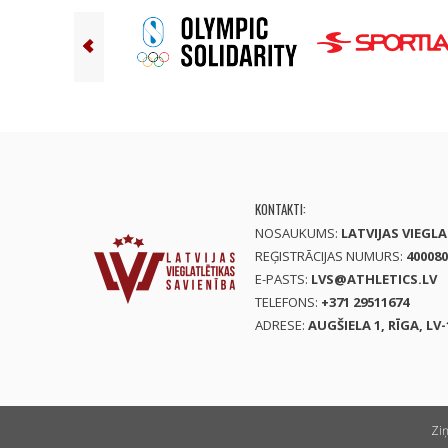
KONTAKTI:
NOSAUKUMS:
LATVIJAS VIEGL
REĢISTRĀCIJAS NUMURS:
400080
E-PASTS:
LVS@ATHLETICS.LV
TELEFONS:
+371 29511674
ADRESE:
AUGŠIELA 1, RĪGA, LV-
Zi