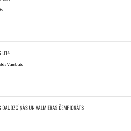
ds
S U14
ualds Vambuts
TS DAUDZCĪŅĀS UN VALMIERAS ČEMPIONĀTS