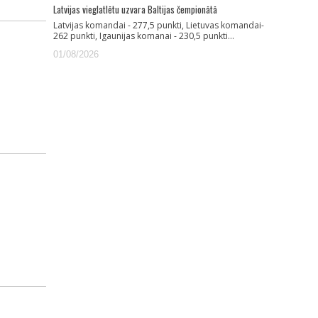
Latvijas vieglatlētu uzvara Baltijas čempionātā
Latvijas komandai - 277,5 punkti, Lietuvas komandai-
262 punkti, Igaunijas komanai - 230,5 punkti…
01/08/2026