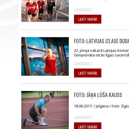
24/06/2017
LASĪT VAIRĀK
FOTO: LATVIJAS IZLASE DO
22. jūnija vakarā Latvijas koma
čempionāta otrās līgas sacensīb
23/06/2017
LASĪT VAIRĀK
FOTO: JĀŅA LŪŠA KAUSS
18.06.2017. / Jelgava / Foto: Zi
19/06/2017
LASĪT VAIRĀK