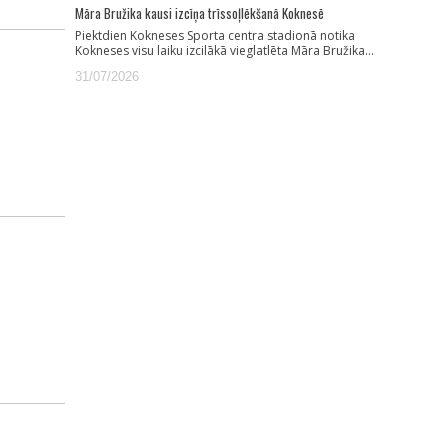
Māra Bružika kausi izcīņa trīssoļlēkšanā Koknesē
Piektdien Kokneses Sporta centra stadionā notika
Kokneses visu laiku izcilākā vieglatlēta Māra Bružika…
31/07/2026