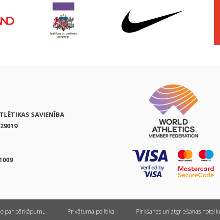
ATLĒTIKAS SAVIENĪBA
29019
1009
ņo par pārkāpumu
Privātuma politika
Pirkšanas un atgriešanas notei