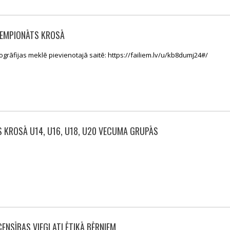
ČEMPIONĀTS KROSĀ
ogrāfijas meklē pievienotajā saitē: https://failiem.lv/u/kb8dumj24#/
S KROSĀ U14, U16, U18, U20 VECUMA GRUPĀS
ENSĪBAS VIEGLATLĒTIKĀ BĒRNIEM