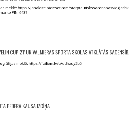
ijas meklē: https://janaleite.pixieset.com/starptautiskssacensbasvieglatlti
izmanto PIN: 6437
AVELIN CUP 21' UN VALMIERAS SPORTA SKOLAS ATKLĀTĀS SACENSĪ
otogrāfijas meklē: https://failiem.lv/u/edhxuy5b5
NTA PEDERA KAUSA IZCĪŅA