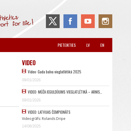
PIETEIKTIES
LV
EN
VIDEO
Video: Gada balva vieglatlētikā 2025
09/01/2026
VIDEO: MŪŽA IEGULDĪJUMS VIEGLATLĒTIKĀ – ARNIS…
09/01/2026
VIDEO: LATVIJAS ČEMPIONĀTS
Videogrāfs: Rolands Dripe
14/08/2025