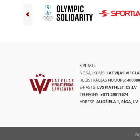
KONTAKTI:
NOSAUKUMS:
LATVIJAS VIEGL
REĢISTRĀCIJAS NUMURS:
400080
E-PASTS:
LVS@ATHLETICS.LV
TELEFONS:
+371 29511674
ADRESE:
AUGŠIELA 1, RĪGA, LV-
Zi