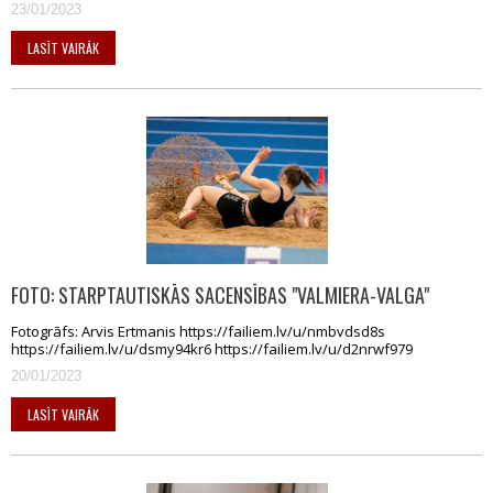
23/01/2023
LASĪT VAIRĀK
FOTO: STARPTAUTISKĀS SACENSĪBAS "VALMIERA-VALGA"
Fotogrāfs: Arvis Ertmanis https://failiem.lv/u/nmbvdsd8s
https://failiem.lv/u/dsmy94kr6 https://failiem.lv/u/d2nrwf979
20/01/2023
LASĪT VAIRĀK