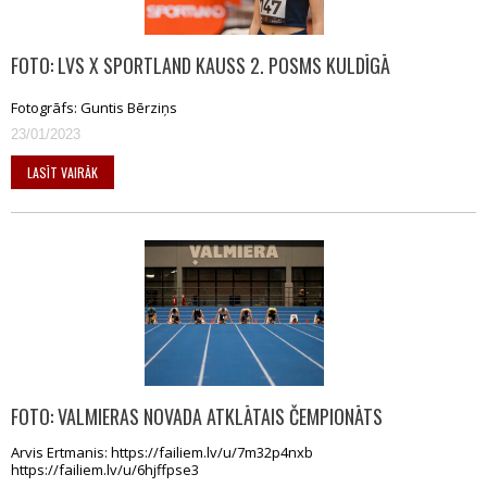
FOTO: LVS X SPORTLAND KAUSS 2. POSMS KULDĪGĀ
Fotogrāfs: Guntis Bērziņs
23/01/2023
LASĪT VAIRĀK
FOTO: VALMIERAS NOVADA ATKLĀTAIS ČEMPIONĀTS
Arvis Ertmanis: https://failiem.lv/u/7m32p4nxb
https://failiem.lv/u/6hjffpse3