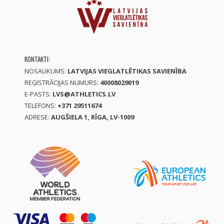
KONTAKTI:
NOSAUKUMS:
LATVIJAS VIEGLATLĒTIKAS SAVIENĪBA
REĢISTRĀCIJAS NUMURS:
40008029019
E-PASTS:
LVS@ATHLETICS.LV
TELEFONS:
+371 29511674
ADRESE:
AUGŠIELA 1, RĪGA, LV-1009