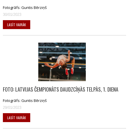
Fotogrāfs: Guntis Bērziņš
30/01/2023
LASĪT VAIRĀK
FOTO: LATVIJAS ČEMPIONĀTS DAUDZCĪŅĀS TELPĀS, 1. DIENA
Fotogrāfs: Guntis Bērziņš
29/01/2023
LASĪT VAIRĀK