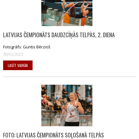
LATVIJAS ČEMPIONĀTS DAUDZCĪŅĀS TELPĀS, 2. DIENA
Fotogrāfs: Guntis Bērziņš
30/01/2023
LASĪT VAIRĀK
FOTO: LATVIJAS ČEMPIONĀTS SOĻOŠANĀ TELPĀS