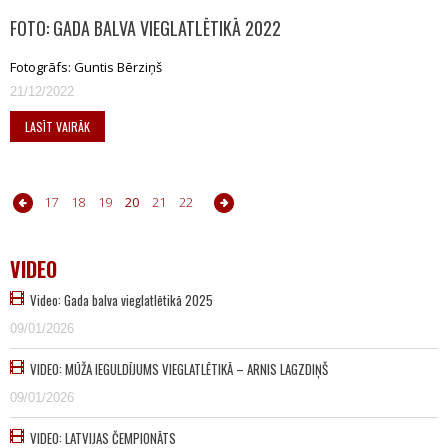
FOTO: GADA BALVA VIEGLATLĒTIKĀ 2022
Fotogrāfs: Guntis Bērziņš
21/12/2022
LASĪT VAIRĀK
5
16
17
18
19
20
21
22
23
24
25
26
27
28
29
30
31
VIDEO
Video: Gada balva vieglatlētikā 2025
09/01/2026
VIDEO: MŪŽA IEGULDĪJUMS VIEGLATLĒTIKĀ – ARNIS LAGZDIŅŠ
09/01/2026
VIDEO: LATVIJAS ČEMPIONĀTS