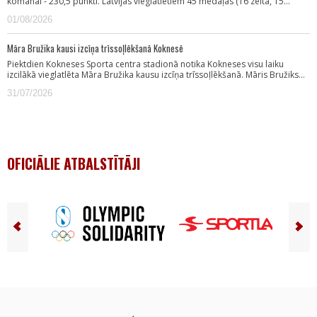
komanai - 230,5 punkti. Latvijas vieglatlētiem 45 medaļas (16 zelta, 15…
01/08/2026
Māra Bružika kausi izcīņa trīssoļlēkšanā Koknesē
Piektdien Kokneses Sporta centra stadionā notika Kokneses visu laiku
izcilākā vieglatlēta Māra Bružika kausu izcīņa trīssoļlēkšanā. Māris Bružiks…
31/07/2026
OFICIĀLIE ATBALSTĪTĀJI