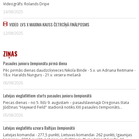
Videogrāfs: Rolands Dripe
14/08/2025
VIDEO: LVS X MAXIMA KAUSS ČETRCĪŅĀ FINĀLPOSMS
12/08/2025
ZIŅAS
Pasaules junioru čempionāta pirmā diena
Pēc pirmās dienas daudzcīņnieces Nikola Binde - 5.v. un Adriana Reitmane -
18.v. Haralds Nungurs - 21.v. vesera mešanā
06/08/2026
Latvijas vieglatlētiem starts pasaules junioru čempionātā
Piecas dienas – no 5. līdz 9. augustam – pasaulslavenajā Oregonas štata
Jūdžinas "Hayward Field" stadionā notiks XXI pasaules čempionāts…
05/08/2026
Latvijas vieglatlētu uzvara Baltijas čempionātā
Latvijas komandai - 277,5 punkti, Lietuvas komandai- 262 punkti, Igaunijas