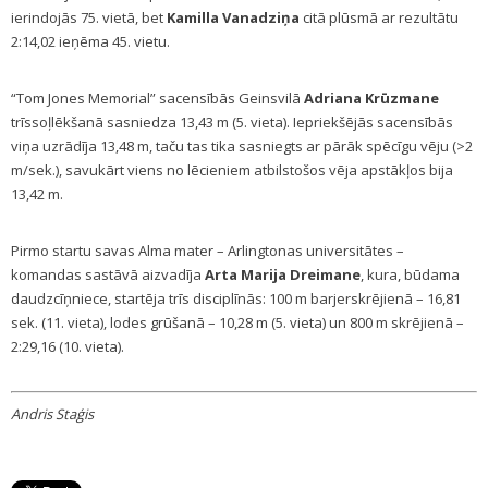
ierindojās 75. vietā, bet
Kamilla Vanadziņa
citā plūsmā ar rezultātu
2:14,02 ieņēma 45. vietu.
“Tom Jones Memorial” sacensībās Geinsvilā
Adriana Krūzmane
trīssoļlēkšanā sasniedza 13,43 m (5. vieta). Iepriekšējās sacensībās
viņa uzrādīja 13,48 m, taču tas tika sasniegts ar pārāk spēcīgu vēju (>2
m/sek.), savukārt viens no lēcieniem atbilstošos vēja apstākļos bija
13,42 m.
Pirmo startu savas Alma mater – Arlingtonas universitātes –
komandas sastāvā aizvadīja
Arta Marija Dreimane
, kura, būdama
daudzcīņniece, startēja trīs disciplīnās: 100 m barjerskrējienā – 16,81
sek. (11. vieta), lodes grūšanā – 10,28 m (5. vieta) un 800 m skrējienā –
2:29,16 (10. vieta).
Andris Staģis