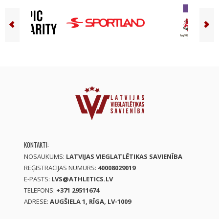
KONTAKTI:
NOSAUKUMS:
LATVIJAS VIEGLATLĒTIKAS SAVIENĪBA
REĢISTRĀCIJAS NUMURS:
40008029019
E-PASTS:
LVS@ATHLETICS.LV
TELEFONS:
+371 29511674
ADRESE:
AUGŠIELA 1, RĪGA, LV-1009