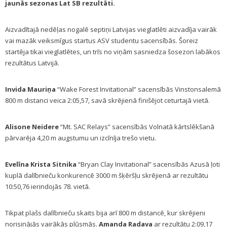
jaunās sezonas Lat SB rezultāti.
Aizvadītajā nedēļas nogalē septiņi Latvijas vieglatlēti aizvadīja vairāk
vai mazāk veiksmīgus startus ASV studentu sacensībās. Šoreiz
startēja tikai vieglatlētes, un trīs no viņām sasniedza šosezon labākos
rezultātus Latvijā.
Invida Mauriņa
“Wake Forest Invitational” sacensībās Vinstonsalemā
800 m distanci veica 2:05,57, savā skrējienā finišējot ceturtajā vietā.
Alisone Neidere
“Mt. SAC Relays” sacensībās Volnatā kārtslēkšanā
pārvarēja 4,20 m augstumu un izcīnīja trešo vietu.
Evelīna Krista Sitnika
“Bryan Clay Invitational” sacensībās Azusā ļoti
kuplā dalībnieču konkurencē 3000 m šķēršļu skrējienā ar rezultātu
10:50,76 ierindojās 78. vietā.
Tikpat plašs dalībnieču skaits bija arī 800 m distancē, kur skrējieni
norisinājās vairākās plūsmās.
Amanda Radava
ar rezultātu 2:09,17