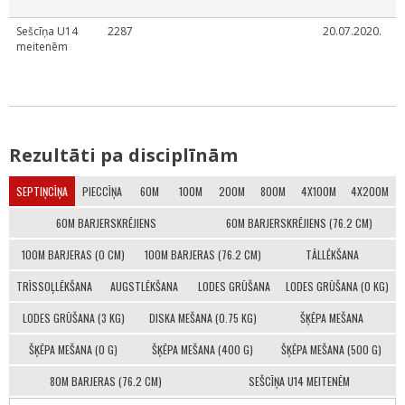
g
Sešcīņa U14
2287
20.07.2020.
L
meitenēm
č
L
č
d
Rezultāti pa disciplīnām
SEPTIŅCĪŅA
PIECCĪŅA
60M
100M
200M
800M
4X100M
4X200M
60M BARJERSKRĒJIENS
60M BARJERSKRĒJIENS (76.2 CM)
100M BARJERAS (0 CM)
100M BARJERAS (76.2 CM)
TĀLLĒKŠANA
TRĪSSOĻLĒKŠANA
AUGSTLĒKŠANA
LODES GRŪŠANA
LODES GRŪŠANA (0 KG)
LODES GRŪŠANA (3 KG)
DISKA MEŠANA (0.75 KG)
ŠĶĒPA MEŠANA
ŠĶĒPA MEŠANA (0 G)
ŠĶĒPA MEŠANA (400 G)
ŠĶĒPA MEŠANA (500 G)
80M BARJERAS (76.2 CM)
SEŠCĪŅA U14 MEITENĒM