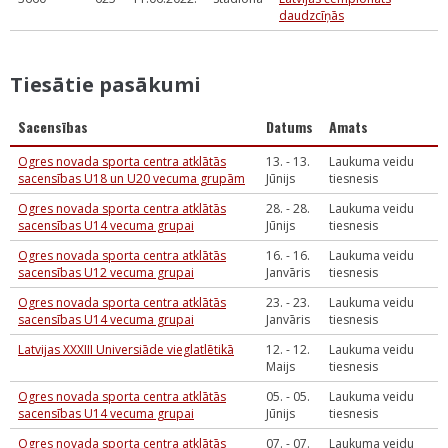
daudzcīņās
Tiesātie pasākumi
Sacensības
Datums
Amats
Ogres novada sporta centra atklātās
13. - 13.
Laukuma veidu
sacensības U18 un U20 vecuma grupām
Jūnijs
tiesnesis
Ogres novada sporta centra atklātās
28. - 28.
Laukuma veidu
sacensības U14 vecuma grupai
Jūnijs
tiesnesis
Ogres novada sporta centra atklātās
16. - 16.
Laukuma veidu
sacensības U12 vecuma grupai
Janvāris
tiesnesis
Ogres novada sporta centra atklātās
23. - 23.
Laukuma veidu
sacensības U14 vecuma grupai
Janvāris
tiesnesis
Latvijas XXXIII Universiāde vieglatlētikā
12. - 12.
Laukuma veidu
Maijs
tiesnesis
Ogres novada sporta centra atklātās
05. - 05.
Laukuma veidu
sacensības U14 vecuma grupai
Jūnijs
tiesnesis
Ogres novada sporta centra atklātās
07. - 07.
Laukuma veidu