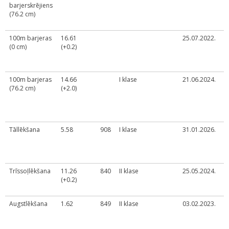
barjerskrējiens
U
(76.2 cm)
č
t
100m barjeras
16.61
25.07.2022.
V
(0 cm)
(+0.2)
d
2
U
100m barjeras
14.66
I klase
21.06.2024.
L
(76.2 cm)
(+2.0)
č
d
(
U
Tāllēkšana
5.58
908
I klase
31.01.2026.
L
S
k
2
Trīssoļlēkšana
11.26
840
II klase
25.05.2024.
L
(+0.2)
S
k
Augstlēkšana
1.62
849
II klase
03.02.2023.
L
U
č