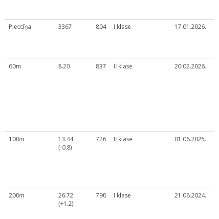
č
d
Pieccīņa
3367
804
I klase
17.01.2026.
L
č
d
t
60m
8.20
837
II klase
20.02.2026.
O
a
č
b
s
d
s
F
100m
13.44
726
II klase
01.06.2025.
O
(-0.8)
s
a
s
U
g
200m
26.72
790
I klase
21.06.2024.
L
(+1.2)
č
d