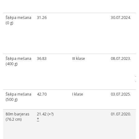
S
k
Šķēpa mešana
31.26
30.07.2024.
B
(0 g)
n
u
s
a
s
d
Šķēpa mešana
36.83
III klase
08.07.2023.
O
(400 g)
č
I
J
J
m
Šķēpa mešana
42.70
I klase
03.07.2025.
L
(500 g)
U
č
80m barjeras
21.42 (+?)
01.07.2020.
O
(76.2 cm)
*
s
a
s
U