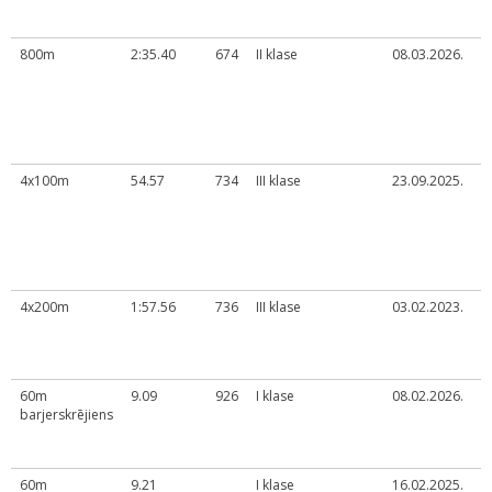
(
U
800m
2:35.40
674
II klase
08.03.2026.
B
k
č
d
t
U
4x100m
54.57
734
III klase
23.09.2025.
L
S
7
v
"
k
4x200m
1:57.56
736
III klase
03.02.2023.
L
U
č
t
60m
9.09
926
I klase
08.02.2026.
L
barjerskrējiens
U
č
t
60m
9.21
I klase
16.02.2025.
L