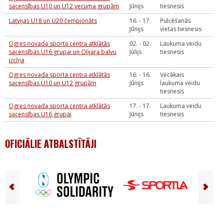
sacensības U10 un U12 vecuma grupām
Jūnijs
tiesnesis
Latvijas U18 un U20 čempionāts
16. - 17.
Pulcēšanās
Jūnijs
vietas tiesnesis
Ogres novada sporta centra atklātās
02. - 02.
Laukuma veidu
sacensības U16 grupai un Olijara balvu
Jūlijs
tiesnesis
izcīņa
Ogres novada sporta centra atklātās
16. - 16.
Vecākais
sacensības U10 un U12 grupām
Jūnijs
laukuma veidu
tiesnesis
Ogres novada sporta centra atklātās
17. - 17.
Laukuma veidu
sacensības U16 grupai
Jūnijs
tiesnesis
OFICIĀLIE ATBALSTĪTĀJI