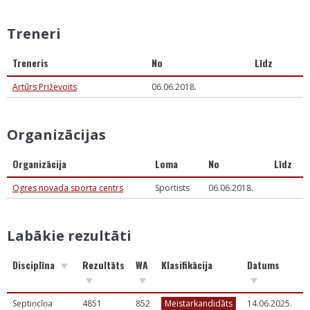
Treneri
Treneris
No
Līdz
Artūrs Priževoits
06.06.2018.
Organizācijas
Organizācija
Loma
No
Līdz
Ogres novada sporta centrs
Sportists
06.06.2018.
Labākie rezultāti
Disciplīna
Rezultāts
WA
Klasifikācija
Datums
S
Septiņcīņa
4851
852
Meistarkandidāts
14.06.2025.
L