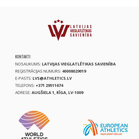
KONTAKTI:
NOSAUKUMS:
LATVIJAS VIEGLATLĒTIKAS SAVIENĪBA
REĢISTRĀCIJAS NUMURS:
40008029019
E-PASTS:
LVS@ATHLETICS.LV
TELEFONS:
+371 29511674
ADRESE:
AUGŠIELA 1, RĪGA, LV-1009