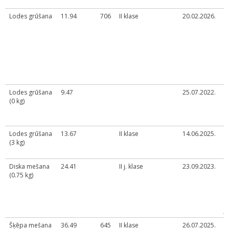
t
Lodes grūšana
11.94
706
II klase
20.02.2026.
O
a
č
b
s
d
s
F
Lodes grūšana
9.47
25.07.2022.
V
(0 kg)
d
2
U
Lodes grūšana
13.67
II klase
14.06.2025.
L
(3 kg)
č
d
Diska mešana
24.41
II j. klase
23.09.2023.
K
(0.75 kg)
k
v
m
d
j
Šķēpa mešana
36.49
645
II klase
26.07.2025.
L