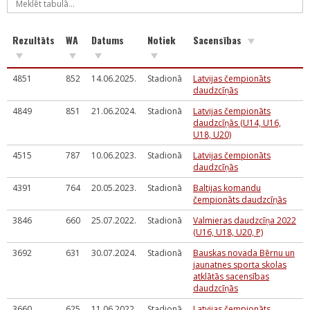
Rezultāts
WA
Datums
Notiek
Sacensības
4851
852
14.06.2025.
Stadionā
Latvijas čempionāts
daudzcīņās
4849
851
21.06.2024.
Stadionā
Latvijas čempionāts
daudzcīņās (U14, U16,
U18, U20)
4515
787
10.06.2023.
Stadionā
Latvijas čempionāts
daudzcīņās
4391
764
20.05.2023.
Stadionā
Baltijas komandu
čempionāts daudzcīņās
3846
660
25.07.2022.
Stadionā
Valmieras daudzcīņa 2022
(U16, U18, U20, P)
3692
631
30.07.2024.
Stadionā
Bauskas novada Bērnu un
jaunatnes sporta skolas
atklātās sacensības
daudzcīņās
3660
625
11.06.2022.
Stadionā
Latvijas čempionāts