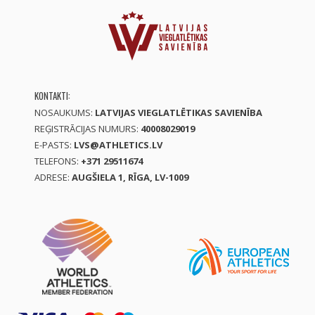
KONTAKTI:
NOSAUKUMS:
LATVIJAS VIEGLATLĒTIKAS SAVIENĪBA
REĢISTRĀCIJAS NUMURS:
40008029019
E-PASTS:
LVS@ATHLETICS.LV
TELEFONS:
+371 29511674
ADRESE:
AUGŠIELA 1, RĪGA, LV-1009