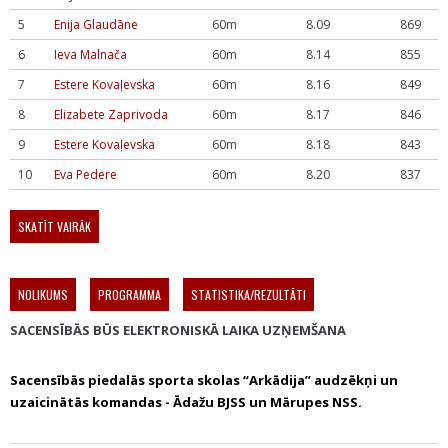
5
Enija Glaudāne
60m
8.09
869
6
Ieva Malnača
60m
8.14
855
7
Estere Kovaļevska
60m
8.16
849
8
Elizabete Zaprivoda
60m
8.17
846
9
Estere Kovaļevska
60m
8.18
843
10
Eva Pedere
60m
8.20
837
SKATĪT VAIRĀK
NOLIKUMS
PROGRAMMA
STATISTIKA/REZULTĀTI
SACENSĪBĀS BŪS ELEKTRONISKĀ LAIKA UZŅEMŠANA
S
acensībās piedalās sporta skolas “Arkādija” audzēkņi un
uzaicinātās komandas - Ādažu BJSS un Mārupes NSS.