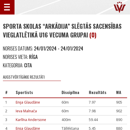
SPORTA SKOLAS “ARKĀDIJA” SLĒGTĀS SACENSĪBAS
VIEGLATLĒTIKĀ U16 VECUMA GRUPAI
(0)
NORISES DATUMS:
24/01/2024 - 24/01/2024
NORISES VIETA:
RĪGA
KATEGORIJA:
CITA
AUGSTVĒRTĪGĀKIE REZULTĀTI
#
Sportists
Disciplīna
Rezultāts
WA
1
Enija Glaudāne
60m
7.97
905
2
Ieva Malnača
60m
7.98
902
3
Karlīna Andersone
400m
59.44
890
4
Enija Glaudāne
Tāllēkšana
5.45
880