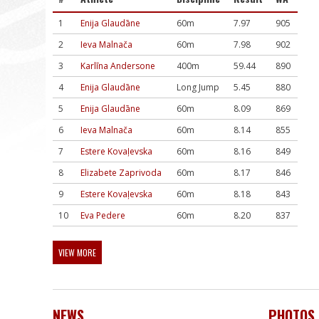
1
Enija Glaudāne
60m
7.97
905
2
Ieva Malnača
60m
7.98
902
3
Karlīna Andersone
400m
59.44
890
4
Enija Glaudāne
Long Jump
5.45
880
5
Enija Glaudāne
60m
8.09
869
6
Ieva Malnača
60m
8.14
855
7
Estere Kovaļevska
60m
8.16
849
8
Elizabete Zaprivoda
60m
8.17
846
9
Estere Kovaļevska
60m
8.18
843
10
Eva Pedere
60m
8.20
837
VIEW MORE
NEWS
PHOTOS