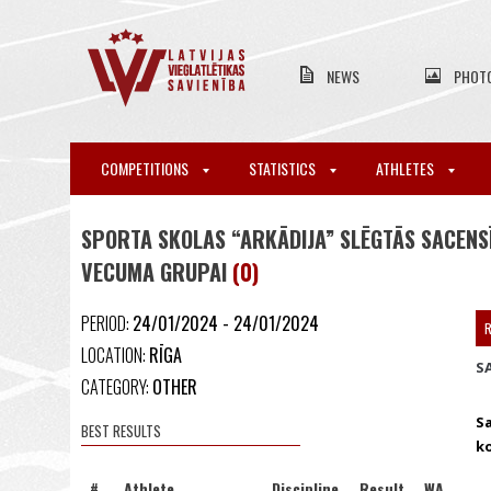
NEWS
PHOT
COMPETITIONS
STATISTICS
ATHLETES
SPORTA SKOLAS “ARKĀDIJA” SLĒGTĀS SACENSĪ
VECUMA GRUPAI
(0)
PERIOD:
24/01/2024 - 24/01/2024
R
LOCATION:
RĪGA
S
CATEGORY:
OTHER
S
BEST RESULTS
k
#
Athlete
Discipline
Result
WA