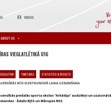
OS
VIDEOS
ABOUT US
BAS VIEGLATLĒTIKĀ U16
EGULATION
TIMETABLE
STATISTICS & RESULTS
ACENSĪBĀS BŪS ELEKTRONISKĀ LAIKA UZŅEMŠANA
acensībās piedalās sporta skolas “Arkādija” audzēkņi un uzaicināt
omandas - Ādažu BJSS un Mārupes NSS.