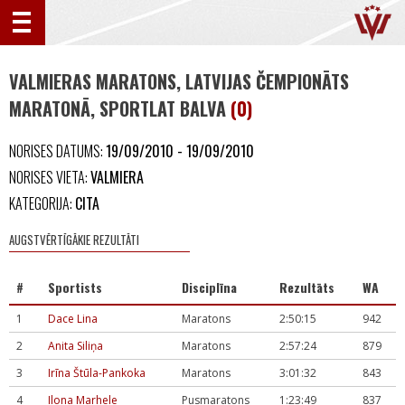
VALMIERAS MARATONS, LATVIJAS ČEMPIONĀTS
MARATONĀ, SPORTLAT BALVA
(0)
NORISES DATUMS:
19/09/2010 - 19/09/2010
NORISES VIETA:
VALMIERA
KATEGORIJA:
CITA
AUGSTVĒRTĪGĀKIE REZULTĀTI
#
Sportists
Disciplīna
Rezultāts
WA
1
Dace Lina
Maratons
2:50:15
942
2
Anita Siliņa
Maratons
2:57:24
879
3
Irīna Štūla-Pankoka
Maratons
3:01:32
843
4
Ilona Marhele
Pusmaratons
1:23:49
837