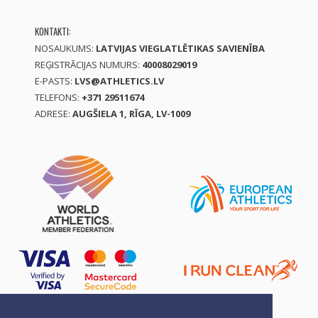
KONTAKTI:
NOSAUKUMS:
LATVIJAS VIEGLATLĒTIKAS SAVIENĪBA
REĢISTRĀCIJAS NUMURS:
40008029019
E-PASTS:
LVS@ATHLETICS.LV
TELEFONS:
+371 29511674
ADRESE:
AUGŠIELA 1, RĪGA, LV-1009