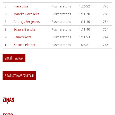
5
Ināra Lūse
Pusmaratons
1:26:52
775
6
Mareks Florošeks
Pusmaratons
1:11:20
765
7
Andrejs Sergejevs
Pusmaratons
1:11:40
754
8
Edgars Bertuks
Pusmaratons
1:11:40
754
9
Renārs Roze
Pusmaratons
1:11:53
747
10
Kristīne Platace
Pusmaratons
1:28:21
746
SKATĪT VAIRĀK
STATISTIKA/REZULTĀTI
ZIŅAS