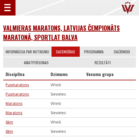
VALMIERAS MARATONS, LATVIJAS ČEMPIONĀTS
MARATONĀ, SPORTLAT BALVA
INFORMĀCIJA PAR NOTIKUMU
SACENSĪBAS
PROGRAMMA
DALĪBNIEKI
AMATPERSONAS
REZULTĀTI
Disciplīna
Dzimums
Vecuma grupa
Pusmaratons
Vīrieši
Pusmaratons
Sievietes
Maratons
Vīrieši
Maratons
Sievietes
6km
Vīrieši
6km
Sievietes