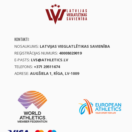
KONTAKTI:
NOSAUKUMS:
LATVIJAS VIEGLATLĒTIKAS SAVIENĪBA
REĢISTRĀCIJAS NUMURS:
40008029019
E-PASTS:
LVS@ATHLETICS.LV
TELEFONS:
+371 29511674
ADRESE:
AUGŠIELA 1, RĪGA, LV-1009