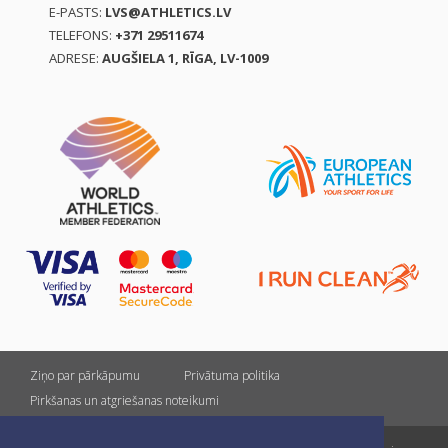
E-PASTS:
LVS@ATHLETICS.LV
TELEFONS:
+371 29511674
ADRESE:
AUGŠIELA 1, RĪGA, LV-1009
Ziņo par pārkāpumu
Privātuma politika
Pirkšanas un atgriešanas noteikumi