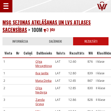
MSĢ SEZONAS ATKLĀŠANAS UN LVS ATLASES
SACENSĪBAS
> 100M
INFORMĀCIJA
DALĪBNIEKI
REZULTĀTI
Vieta
Nr
Celiņš
Dalībnieks
Valsts
Rezultāts
WA
Klasifikāc
1
Olga
LAT
12.60
876
I klase
Mirzagitova
1
Ilva Janīte
LAT
12.80
839
I klase
2
Maija Dinka
LAT
12.65
867
I klase
2
Olga
LAT
12.85
830
II klase
Nedviga
3
Zanda
LAT
12.86
828
II klase
Grava