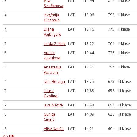
3
Vita
LAT
12.94
814
II klase
Stročenova
4
Jevgēņija
LAT
13.06
792
II klase
Olšanska
4
Diāna
LAT
13.16
775
II klase
Vējkrīgere
5
Linda Zukule
LAT
13.22
764
II klase
5
Aurika
LAT
13.44
726
II klase
Gavrilova
6
Anastasija
LAT
13.26
757
II klase
Vorotina
6
Ivita Bērziņa
LAT
13.75
675
III klase
7
Laura
LAT
13.85
658
III klase
Ozoliņa
7
Ieva Mezīte
LAT
13.88
654
III klase
8
Gunita
LAT
14.09
620
III klase
Ciniņa
8
Alise Svitiča
LAT
14.21
601
III klase