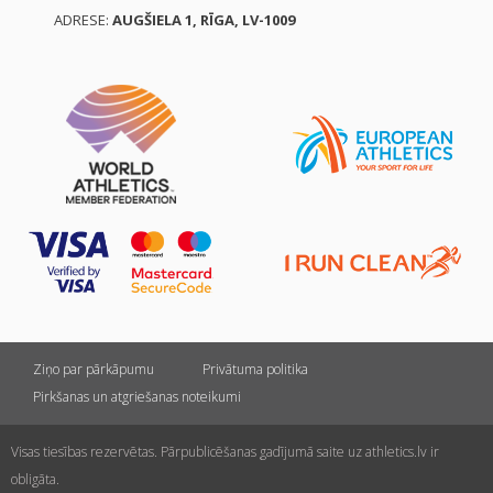
ADRESE:
AUGŠIELA 1, RĪGA, LV-1009
Ziņo par pārkāpumu
Privātuma politika
Pirkšanas un atgriešanas noteikumi
Visas tiesības rezervētas. Pārpublicēšanas gadījumā saite uz athletics.lv ir
obligāta.