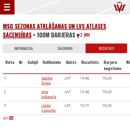
MSĢ SEZONAS ATKLĀŠANAS UN LVS ATLASES
SACENSĪBAS
> 100M BARJERAS
INFORMĀCIJA
DALĪBNIEKI
REZULTĀTI
Vieta
Nr
Celiņš
Dalībnieks
Valsts
Rezultāts
Barjeru
W
augstums
1
Sabīne
LAT
14.96
76.20
Šmite
2
Ieva
LAT
15.46
76.20
Juškeviča
3
Linda
LAT
15.77
76.20
Cepurīte