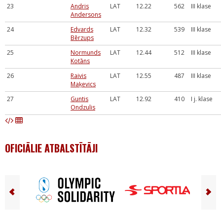
23
Andris
LAT
12.22
562
III klase
Andersons
24
Edvards
LAT
12.32
539
III klase
Bērzups
25
Normunds
LAT
12.44
512
III klase
Kotāns
26
Raivis
LAT
12.55
487
III klase
Maķevics
27
Guntis
LAT
12.92
410
I j. klase
Ondzulis
OFICIĀLIE ATBALSTĪTĀJI