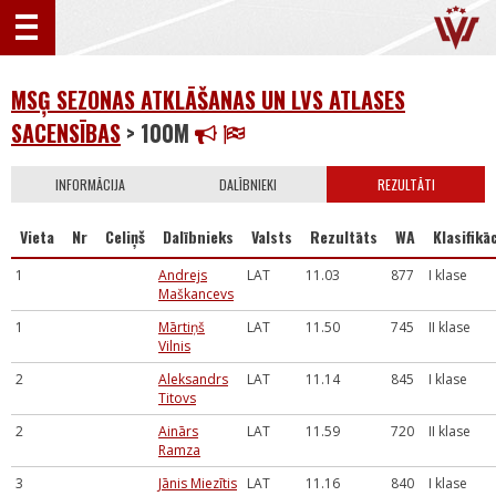
MSĢ SEZONAS ATKLĀŠANAS UN LVS ATLASES
SACENSĪBAS
> 100M
INFORMĀCIJA
DALĪBNIEKI
REZULTĀTI
Vieta
Nr
Celiņš
Dalībnieks
Valsts
Rezultāts
WA
Klasifikāc
1
Andrejs
LAT
11.03
877
I klase
Maškancevs
1
Mārtiņš
LAT
11.50
745
II klase
Vilnis
2
Aleksandrs
LAT
11.14
845
I klase
Titovs
2
Ainārs
LAT
11.59
720
II klase
Ramza
3
Jānis Miezītis
LAT
11.16
840
I klase