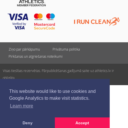
Ziņo par pārkāpumu
Privātuma politika
Pirkšanas un atgriešanas noteikumi
Visas tiesības rezervētas. Pārpublicēšanas gadījumā saite uz athletics.lv ir
obligāta.
This website would like to use cookies and
Google Analytics to make visit statistics.
Learn more
Deny
Accept