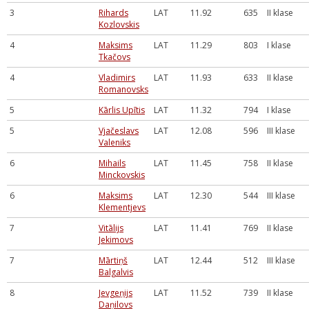
3
Rihards
LAT
11.92
635
II klase
Kozlovskis
4
Maksims
LAT
11.29
803
I klase
Tkačovs
4
Vladimirs
LAT
11.93
633
II klase
Romanovsks
5
Kārlis Upītis
LAT
11.32
794
I klase
5
Vjačeslavs
LAT
12.08
596
III klase
Valeniks
6
Mihails
LAT
11.45
758
II klase
Minckovskis
6
Maksims
LAT
12.30
544
III klase
Klementjevs
7
Vitālijs
LAT
11.41
769
II klase
Jekimovs
7
Mārtiņš
LAT
12.44
512
III klase
Balgalvis
8
Jevgeņijs
LAT
11.52
739
II klase
Daņilovs