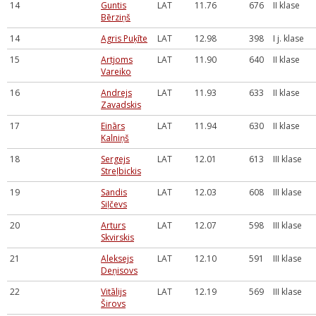
14
Guntis
LAT
11.76
676
II klase
Bērziņš
14
Agris Puķīte
LAT
12.98
398
I j. klase
15
Artjoms
LAT
11.90
640
II klase
Vareiko
16
Andrejs
LAT
11.93
633
II klase
Zavadskis
17
Einārs
LAT
11.94
630
II klase
Kalniņš
18
Sergejs
LAT
12.01
613
III klase
Streļbickis
19
Sandis
LAT
12.03
608
III klase
Siļčevs
20
Arturs
LAT
12.07
598
III klase
Skvirskis
21
Aleksejs
LAT
12.10
591
III klase
Deņisovs
22
Vitālijs
LAT
12.19
569
III klase
Širovs