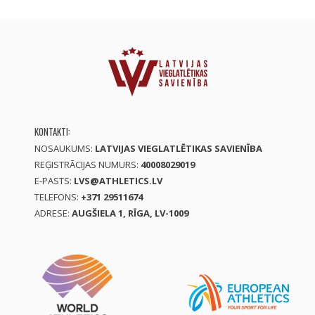
KONTAKTI:
NOSAUKUMS:
LATVIJAS VIEGLATLĒTIKAS SAVIENĪBA
REĢISTRĀCIJAS NUMURS:
40008029019
E-PASTS:
LVS@ATHLETICS.LV
TELEFONS:
+371 29511674
ADRESE:
AUGŠIELA 1, RĪGA, LV-1009