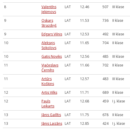
8
Valentīns
LAT
12.46
507
III klase
Jekimovs
9
Oskars
LAT
11.53
736
II klase
Strazdiņš
9
Edgars Vilnis
LAT
12.53
492
III klase
10
Aleksejs
LAT
11.65
704
II klase
Sokolovs
10
Gatis Noviks
LAT
12.56
485
III klase
11
Vjačeslavs
LAT
11.66
702
II klase
Černihs
11
Artūrs
LAT
12.57
483
III klase
Koškins
12
Artis Vilks
LAT
11.71
689
II klase
12
Pauls
LAT
12.68
459
I j. klase
Leikarts
13
Jānis Gailītis
LAT
11.75
678
II klase
13
Jānis Laizāns
LAT
12.85
424
I j. klase