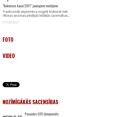
"Kokneses kausi'2017" jaunajiem metējiem
Tradicionāli septembra nogalē Koknesē tiek
rīkotas sezonas pēdējās lielākās sacensības…
27/09/2017
FOTO
VIDEO
NOZĪMĪGĀKĀS SACENSĪBAS
Pasaules U20 čempionāts