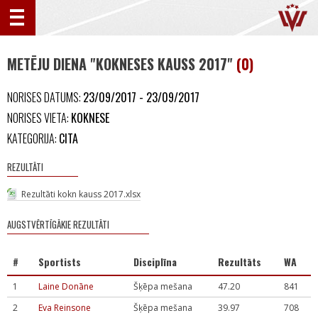
METĒJU DIENA "KOKNESES KAUSS 2017"
(0)
NORISES DATUMS:
23/09/2017 - 23/09/2017
NORISES VIETA:
KOKNESE
KATEGORIJA:
CITA
REZULTĀTI
Rezultāti kokn kauss 2017.xlsx
AUGSTVĒRTĪGĀKIE REZULTĀTI
#
Sportists
Disciplīna
Rezultāts
WA
1
Laine Donāne
Šķēpa mešana
47.20
841
2
Eva Reinsone
Šķēpa mešana
39.97
708