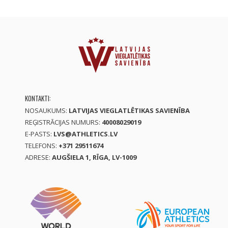
KONTAKTI:
NOSAUKUMS:
LATVIJAS VIEGLATLĒTIKAS SAVIENĪBA
REĢISTRĀCIJAS NUMURS:
40008029019
E-PASTS:
LVS@ATHLETICS.LV
TELEFONS:
+371 29511674
ADRESE:
AUGŠIELA 1, RĪGA, LV-1009