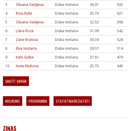
3
Oksana Vasiļjeva
Diska mešana
36.01
632
4
Rota Rulle
Diska mešana
35.76
627
5
Oksana Vasiļjeva
Diska mešana
32.52
568
6
Liāna Roze
Diska mešana
31.09
542
7
Zane Krutova
Diska mešana
30.34
528
8
Elva Vestarta
Diska mešana
29.57
514
9
Kate Gulbe
Diska mešana
27.61
479
10
Anita Mohova
Diska mešana
25.75
445
SKATĪT VAIRĀK
NOLIKUMS
PROGRAMMA
STATISTIKA/REZULTĀTI
ZIŅAS