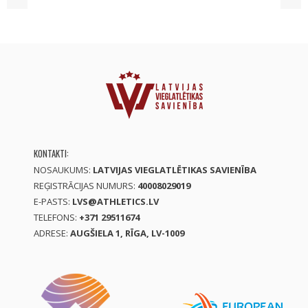
KONTAKTI:
NOSAUKUMS:
LATVIJAS VIEGLATLĒTIKAS SAVIENĪBA
REĢISTRĀCIJAS NUMURS:
40008029019
E-PASTS:
LVS@ATHLETICS.LV
TELEFONS:
+371 29511674
ADRESE:
AUGŠIELA 1, RĪGA, LV-1009