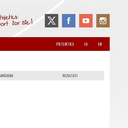
PIETEIKTIES
LV
EN
SKRĒJIENS
REZULTĀTI