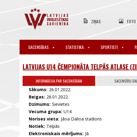
ZIŅAS
FOTO
SACENSĪBAS
STATISTIKA
SPORTISTI
P
LATVIJAS U14 ČEMPIONĀTA TELPĀS ATLASE (Z
INFORMĀCIJA PAR SACENSĪBĀM
SACENSĪBU DAL
Sākums:
26.01.2022.
Beigas:
26.01.2022.
Dzimums:
Sievietes
Vecuma grupa:
U14
Norises vieta:
Jāņa Daliņa stadions
Notiek:
Telpās
Elektroniskais mērījums:
Jā