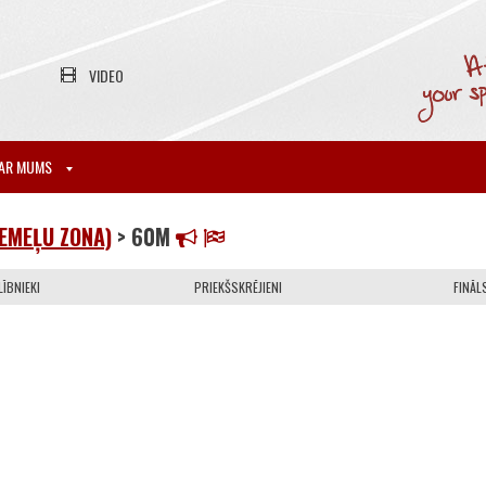
VIDEO
AR MUMS
IEMEĻU ZONA)
> 60M
ĪBNIEKI
PRIEKŠSKRĒJIENI
FINĀL